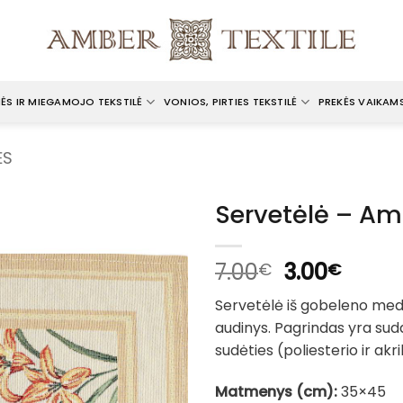
ĖS IR MIEGAMOJO TEKSTILĖ
VONIOS, PIRTIES TEKSTILĖ
PREKĖS VAIKAM
ĖS
Servetėlė – A
Original
Curre
7.00
3.00
€
€
price
price
Servetėlė iš gobeleno med
was:
is:
audinys. Pagrindas yra suda
7.00€.
3.00€
sudėties (poliesterio ir akri
Matmenys (cm):
35×45