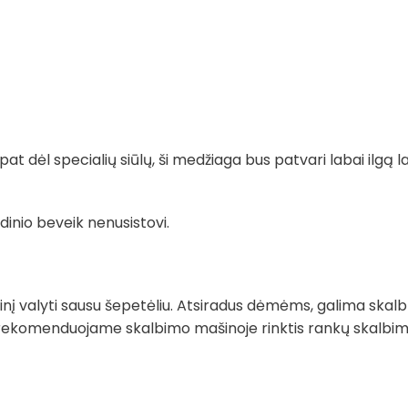
t dėl specialių siūlų, ši medžiaga bus patvari labai ilgą la
dinio beveik nenusistovi.
į valyti sausu šepetėliu. Atsiradus dėmėms, galima skalb
rekomenduojame skalbimo mašinoje rinktis rankų skalbimo 