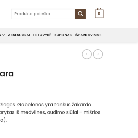
Ieškoti:
0
S
AKSESUARAI
LIETUVYBĖ
KUPONAS
IŠPARDAVIMAS
mara
nt
žiagos. Gobelenas yra tankus žakardo
rytas iš medvilnės, audimo siūlai – mišrios
.
lo).