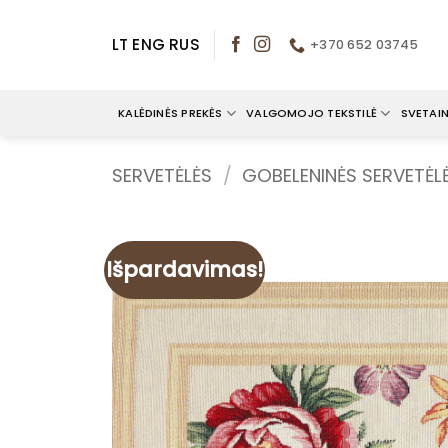
Skip
to
LT
ENG
RUS
+370 652 03745
content
KALĖDINĖS PREKĖS
VALGOMOJO TEKSTILĖ
SVETAIN
SERVETĖLĖS
/
GOBELENINĖS SERVETĖL
Išpardavimas!