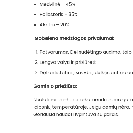
Medvilnė – 45%
Poliesteris – 35%
Akrilas – 20%
Gobeleno medžiagos privalumai:
Patvarumas. Dėl sudėtingo audimo, taip pa
Lengva valyti ir prižiūrėti;
Dėl antistatinių savybių dulkės ant šio au
Gaminio priežiūra:
Nuolatinei priežiūrai rekomenduojama gamin
laipsnių temperatūroje. Jeigu dėmių nėra, 
Geriausia naudoti lygintuvą su garais.