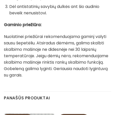
Dėl antistatinių savybių dulkės ant šio audinio
beveik nenusistovi.
Gaminio priežiūra:
Nuolatinei priežiūrai rekomenduojama gaminį valyti
sausu šepetėliu. Atsiradus dėmėms, galima skalbti
skalbimo mašinoje ne didesnėje nei 30 laipsnių
temperatūroje. Jeigu dėmių nėra, rekomenduojame
skalbimo mašinoje rinktis rankų skalbimo funkciją.
Gobeleną galima lyginti. Geriausia naudoti lygintuvą
su garais.
PANAŠŪS PRODUKTAI