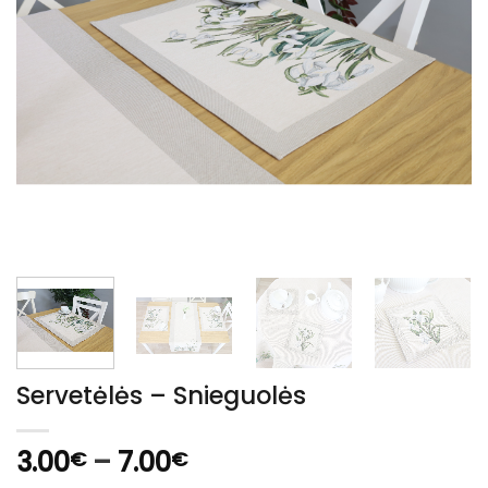
Servetėlės – Snieguolės
Price
3.00
–
7.00
€
€
range: