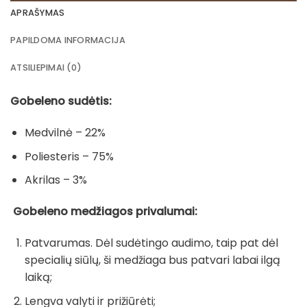
APRAŠYMAS
PAPILDOMA INFORMACIJA
ATSILIEPIMAI (0)
Gobeleno sudėtis:
Medvilnė – 22%
Poliesteris – 75%
Akrilas – 3%
Gobeleno medžiagos privalumai:
Patvarumas. Dėl sudėtingo audimo, taip pat dėl
specialių siūlų, ši medžiaga bus patvari labai ilgą
laiką;
Lengva valyti ir prižiūrėti;