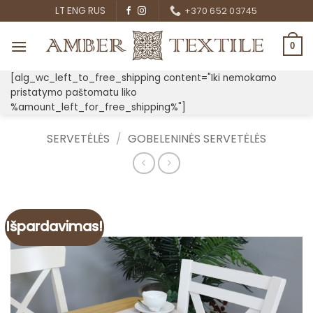
Skip
LT
ENG
RUS
+370 652 03745
to
content
0
[alg_wc_left_to_free_shipping content="Iki nemokamo
pristatymo paštomatu liko
%amount_left_for_free_shipping%"]
SERVETĖLĖS
/
GOBELENINĖS SERVETĖLĖS
Išpardavimas!