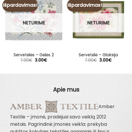
Išpardavimas!
Išpardavimas!
NETURIME
NETURIME
Servetėlės – Gėlės 2
Servetėlė – Gloksija
Original
Current
Original
Current
7.00
€
3.00
€
7.00
€
3.00
€
price
price
price
price
was:
is:
was:
is:
7.00€.
3.00€.
7.00€.
3.00€.
Apie mus
Amber
Textile – įmonė, pradėjusi savo veiklą 2012
metais. Pagrindinė įmonės veikla: prekyba
aukštos kokybės tekstilės gaminiais iš lino ir