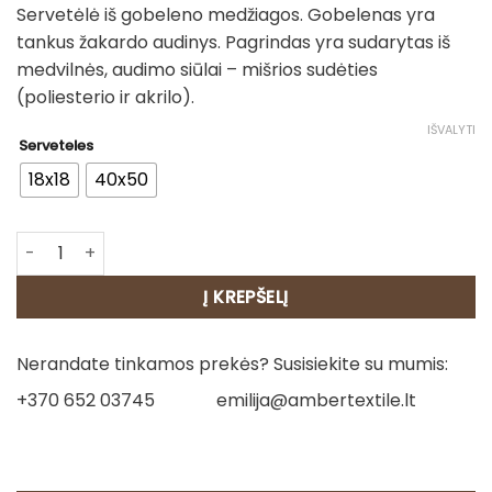
Servetėlė iš gobeleno medžiagos. Gobelenas yra
3.00€
tankus žakardo audinys. Pagrindas yra sudarytas iš
through
medvilnės, audimo siūlai – mišrios sudėties
7.00€
(poliesterio ir akrilo).
IŠVALYTI
Serveteles
18x18
40x50
produkto kiekis: Servetėlės - Snieguolės
Į KREPŠELĮ
Nerandate tinkamos prekės? Susisiekite su mumis:
+370 652 03745
emilija@ambertextile.lt