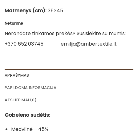
Matmenys (cm):
35×45
Neturime
Nerandate tinkamos prekės? Susisiekite su mumis:
+370 652 03745
emilija@ambertextile.lt
APRAŠYMAS
PAPILDOMA INFORMACIJA
ATSILIEPIMAI (0)
Gobeleno sudėtis:
Medvilnė – 45%