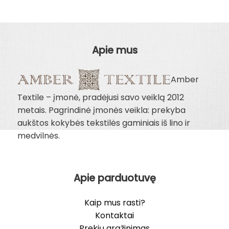
was:
is:
was:
is:
7.00€.
6.00€.
7.00€.
6.00€.
Apie mus
Amber
Textile – įmonė, pradėjusi savo veiklą 2012
metais. Pagrindinė įmonės veikla: prekyba
aukštos kokybės tekstilės gaminiais iš lino ir
medvilnės.
Apie parduotuvę
Kaip mus rasti?
Kontaktai
Prekių grąžinimas