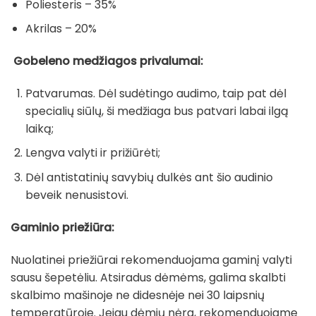
Poliesteris – 35%
Akrilas – 20%
Gobeleno medžiagos privalumai:
Patvarumas. Dėl sudėtingo audimo, taip pat dėl
specialių siūlų, ši medžiaga bus patvari labai ilgą
laiką;
Lengva valyti ir prižiūrėti;
Dėl antistatinių savybių dulkės ant šio audinio
beveik nenusistovi.
Gaminio priežiūra:
Nuolatinei priežiūrai rekomenduojama gaminį valyti
sausu šepetėliu. Atsiradus dėmėms, galima skalbti
skalbimo mašinoje ne didesnėje nei 30 laipsnių
temperatūroje. Jeigu dėmių nėra, rekomenduojame