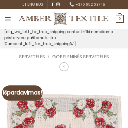
Skip
LT
ENG
RUS
+370 652 03745
to
content
0
[alg_wc_left_to_free_shipping content="Iki nemokamo
pristatymo paštomatu liko
%amount_left_for_free_shipping%"]
SERVETĖLĖS
/
GOBELENINĖS SERVETĖLĖS
Išpardavimas!