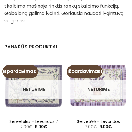
skalbimo mašinoje rinktis rankų skalbimo funkciją.
Gobeleną galima lyginti. Geriausia naudoti lygintuvą
su garais.
PANAŠŪS PRODUKTAI
Išpardavimas!
Išpardavimas!
NETURIME
NETURIME
Servetėlės – Levandos 7
Servetėlė – Levandos
Original
Current
Original
Current
7.00
€
6.00
€
7.00
€
6.00
€
price
price
price
price