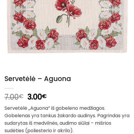
Servetėlė – Aguona
Original
Current
7.00
3.00
€
€
price
price
Servetėlė „Aguona“ iš gobeleno medžiagos.
was:
is:
Gobelenas yra tankus žakardo audinys. Pagrindas yra
7.00€.
3.00€.
sudarytas iš medvilnės, audimo siūlai – mišrios
sudėties (poliesterio ir akrilo).