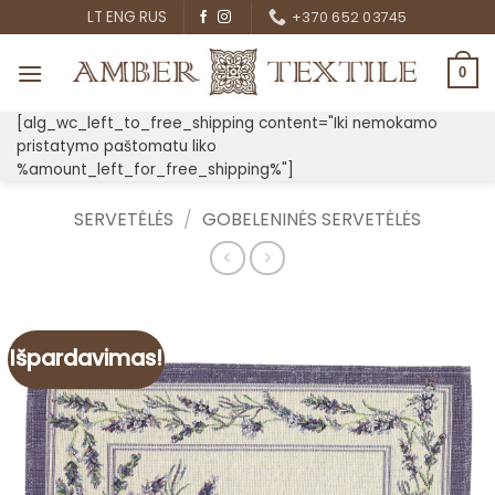
Skip
LT
ENG
RUS
+370 652 03745
to
content
0
[alg_wc_left_to_free_shipping content="Iki nemokamo
pristatymo paštomatu liko
%amount_left_for_free_shipping%"]
SERVETĖLĖS
/
GOBELENINĖS SERVETĖLĖS
Išpardavimas!