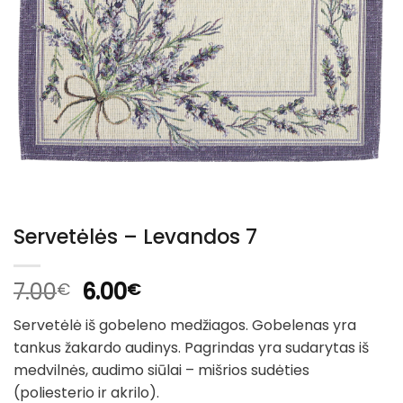
Servetėlės – Levandos 7
Original
Current
7.00
6.00
€
€
price
price
Servetėlė iš gobeleno medžiagos. Gobelenas yra
was:
is:
tankus žakardo audinys. Pagrindas yra sudarytas iš
7.00€.
6.00€.
medvilnės, audimo siūlai – mišrios sudėties
(poliesterio ir akrilo).