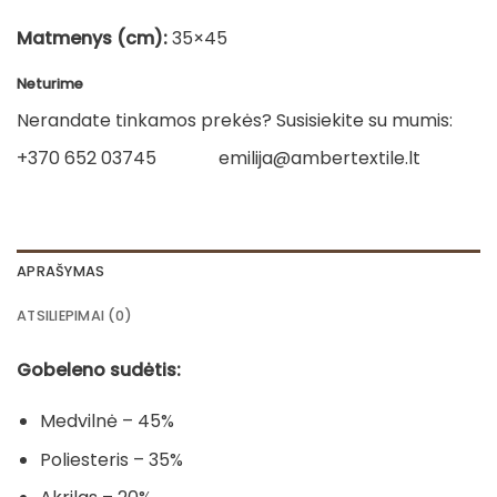
Matmenys (cm):
35×45
Neturime
Nerandate tinkamos prekės? Susisiekite su mumis:
+370 652 03745
emilija@ambertextile.lt
APRAŠYMAS
ATSILIEPIMAI (0)
Gobeleno sudėtis:
Medvilnė – 45%
Poliesteris – 35%