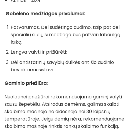
Akrilas – 20%
Gobeleno medžiagos privalumai:
Patvarumas. Dėl sudėtingo audimo, taip pat dėl
specialių siūlų, ši medžiaga bus patvari labai ilgą
laiką;
Lengva valyti ir prižiūrėti;
Dėl antistatinių savybių dulkės ant šio audinio
beveik nenusistovi.
Gaminio priežiūra:
Nuolatinei priežiūrai rekomenduojama gaminį valyti
sausu šepetėliu. Atsiradus dėmėms, galima skalbti
skalbimo mašinoje ne didesnėje nei 30 laipsnių
temperatūroje. Jeigu dėmių nėra, rekomenduojame
skalbimo mašinoje rinktis rankų skalbimo funkciją.