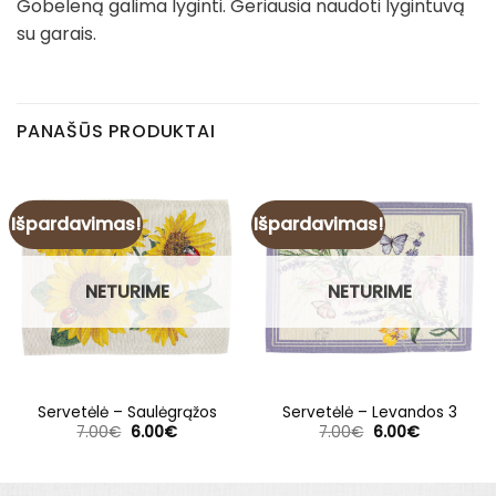
Gobeleną galima lyginti. Geriausia naudoti lygintuvą
su garais.
PANAŠŪS PRODUKTAI
Išpardavimas!
Išpardavimas!
NETURIME
NETURIME
Servetėlė – Saulėgrąžos
Servetėlė – Levandos 3
Original
Current
Original
Current
7.00
€
6.00
€
7.00
€
6.00
€
price
price
price
price
was:
is:
was:
is:
7.00€.
6.00€.
7.00€.
6.00€.