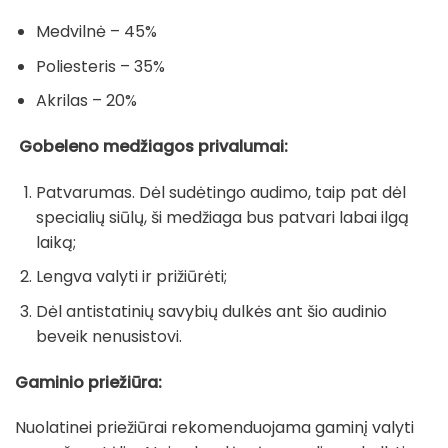
Medvilnė – 45%
Poliesteris – 35%
Akrilas – 20%
Gobeleno medžiagos privalumai:
Patvarumas. Dėl sudėtingo audimo, taip pat dėl
specialių siūlų, ši medžiaga bus patvari labai ilgą
laiką;
Lengva valyti ir prižiūrėti;
Dėl antistatinių savybių dulkės ant šio audinio
beveik nenusistovi.
Gaminio priežiūra:
Nuolatinei priežiūrai rekomenduojama gaminį valyti