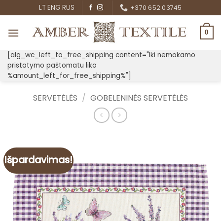
Skip
LT
ENG
RUS
+370 652 03745
to
content
0
[alg_wc_left_to_free_shipping content="Iki nemokamo
pristatymo paštomatu liko
%amount_left_for_free_shipping%"]
SERVETĖLĖS
/
GOBELENINĖS SERVETĖLĖS
Išpardavimas!