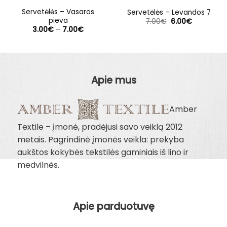
Servetėlės – Vasaros
Servetėlės – Levandos 7
pieva
Original
Current
7.00
€
6.00
€
price
price
Price
3.00
€
–
7.00
€
was:
is:
range:
7.00€.
6.00€.
3.00€
through
7.00€
Apie mus
Amber
Textile – įmonė, pradėjusi savo veiklą 2012
metais. Pagrindinė įmonės veikla: prekyba
aukštos kokybės tekstilės gaminiais iš lino ir
medvilnės.
Apie parduotuvę