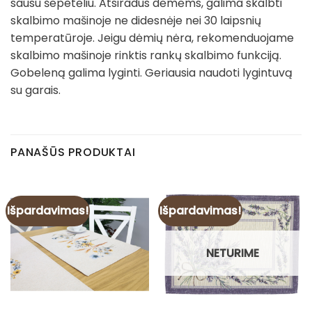
sausu šepetėliu. Atsiradus dėmėms, galima skalbti
skalbimo mašinoje ne didesnėje nei 30 laipsnių
temperatūroje. Jeigu dėmių nėra, rekomenduojame
skalbimo mašinoje rinktis rankų skalbimo funkciją.
Gobeleną galima lyginti. Geriausia naudoti lygintuvą
su garais.
PANAŠŪS PRODUKTAI
Išpardavimas!
Išpardavimas!
NETURIME