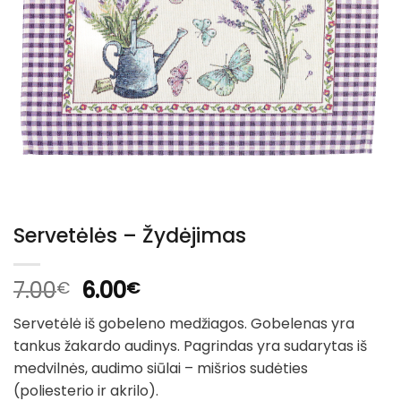
Servetėlės – Žydėjimas
Original
Current
7.00
6.00
€
€
price
price
Servetėlė iš gobeleno medžiagos. Gobelenas yra
was:
is:
tankus žakardo audinys. Pagrindas yra sudarytas iš
7.00€.
6.00€.
medvilnės, audimo siūlai – mišrios sudėties
(poliesterio ir akrilo).