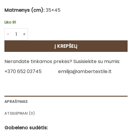
Matmenys (cm):
35×45
Liko 81
produkto kiekis: Servetėlės - Žydėjimas
Į KREPŠELĮ
Nerandate tinkamos prekės? Susisiekite su mumis:
+370 652 03745
emilija@ambertextile.lt
APRAŠYMAS
ATSILIEPIMAI (0)
Gobeleno sudėtis: