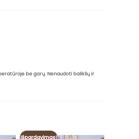
ratūroje be garų. Nenaudoti baliklių ir
Išpardavimas!
Išpardavim