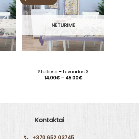
NETURIME
Staltiesė – Levandos 3
Stal
ice
Price
14.00
€
–
45.00
€
19
nge:
range:
.00€
14.00€
rough
through
.00€
45.00€
Kontaktai
+370 652 03745