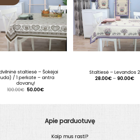
vilninė staltiesė – Šokėjai
Staltiesė – Levandos 2
ruda) / 1 perkate – antra
Pr
28.00
€
–
90.00
€
ra
dovanų!
28
Original
Current
100.00
€
50.00
€
th
price
price
90
was:
is:
100.00€.
50.00€.
Apie parduotuvę
Kaip mus rasti?