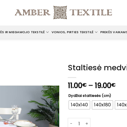
ĖS IR MIEGAMOJO TEKSTILĖ
VONIOS, PIRTIES TEKSTILĖ
PREKĖS VAIKAM
S
Staltiesė medvi
Pri
11.00
–
19.00
€
€
ran
Dydžiai staltiesės (cm)
11.
th
140x140
140x180
140
19.
produkto kiekis: Staltiesė m