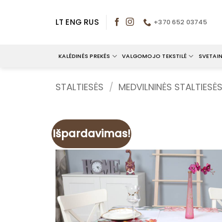
Skip
to
LT
ENG
RUS
+370 652 03745
content
KALĖDINĖS PREKĖS
VALGOMOJO TEKSTILĖ
SVETAIN
STALTIESĖS
/
MEDVILNINĖS STALTIESĖ
Išpardavimas!