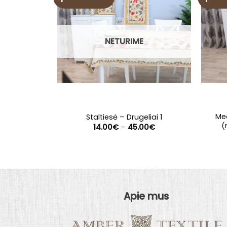
NETURIME
Med
Staltiesė – Drugeliai 1
(
Price
14.00
€
–
45.00
€
range:
14.00€
through
45.00€
Apie mus