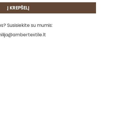
Į KREPŠELĮ
? Susisiekite su mumis:
ilija@ambertextile.lt