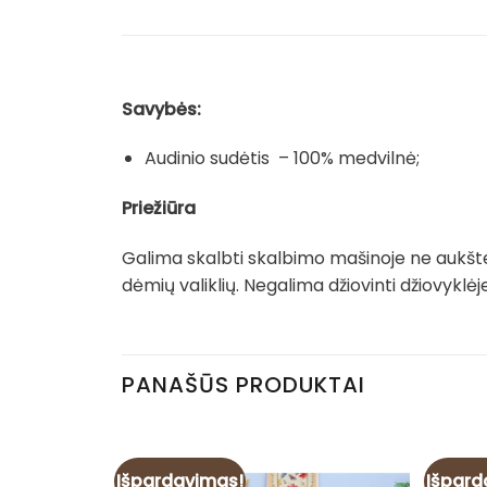
Savybės:
Audinio sudėtis – 100% medvilnė;
Priežiūra
Galima skalbti skalbimo mašinoje ne aukšte
dėmių valiklių. Negalima džiovinti džiovyklėje
PANAŠŪS PRODUKTAI
Išpardavimas!
Išpard