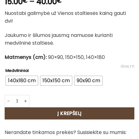
Price
15.00
–
40.00
€
€
range:
Nuostabi galimybė už Vienos staltiesės kainą gauti
15.00€
dvi!
through
40.00€
Jaukumo ir šilumos jausmą namuose kurianti
medvilninė staltiesė.
Matmenys (cm):
90×90, 150×150, 140×180
IŠVALYTI
Medvilniniai
140x180 cm
150x150 cm
90x90 cm
produkto kiekis: Medvilninė staltiesė - Rožytės / 1 perkat
Į KREPŠELĮ
Nerandate tinkamos prekės? Susisiekite su mumis: