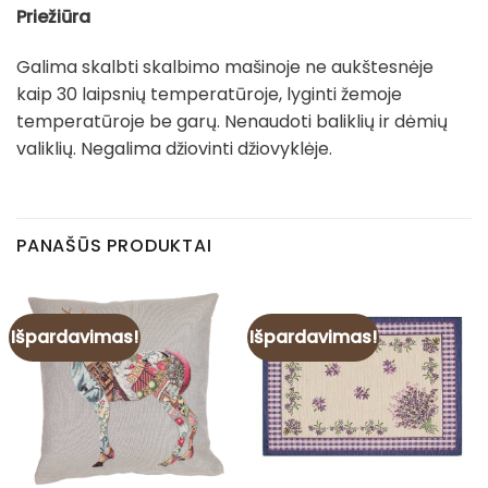
Priežiūra
Galima skalbti skalbimo mašinoje ne aukštesnėje
kaip 30 laipsnių temperatūroje, lyginti žemoje
temperatūroje be garų. Nenaudoti baliklių ir dėmių
valiklių. Negalima džiovinti džiovyklėje.
PANAŠŪS PRODUKTAI
Išpardavimas!
Išpardavimas!