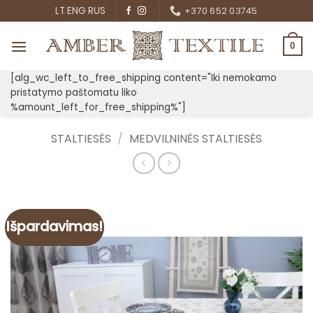
Skip
LT
ENG
RUS
+370 652 03745
to
content
0
[alg_wc_left_to_free_shipping content="Iki nemokamo
pristatymo paštomatu liko
%amount_left_for_free_shipping%"]
STALTIESĖS
/
MEDVILNINĖS STALTIESĖS
Išpardavimas!