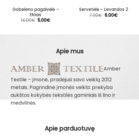
Gobeleno pagalvėlė –
Servetėlė – Levandos 2
Elnias
Original
Current
7.00
€
6.00
€
price
price
Original
Current
14.00
€
5.00
€
was:
is:
price
price
7.00€.
6.00€.
was:
is:
14.00€.
5.00€.
Apie mus
Amber
Textile – įmonė, pradėjusi savo veiklą 2012
metais. Pagrindinė įmonės veikla: prekyba
aukštos kokybės tekstilės gaminiais iš lino ir
medvilnės.
Apie parduotuvę