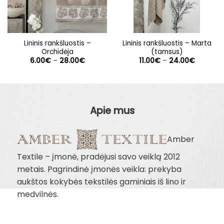
Lininis rankšluostis –
Lininis rankšluostis – Marta
Orchidėja
(tamsus)
Price
Price
6.00
€
–
28.00
€
11.00
€
–
24.00
€
range:
range:
6.00€
11.00€
through
through
28.00€
24.00€
Apie mus
Amber
Textile – įmonė, pradėjusi savo veiklą 2012
metais. Pagrindinė įmonės veikla: prekyba
aukštos kokybės tekstilės gaminiais iš lino ir
medvilnės.