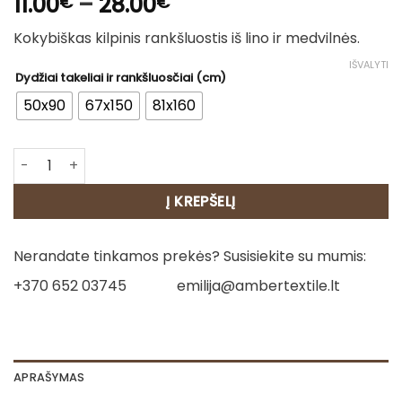
Price
11.00
–
28.00
€
€
range:
Kokybiškas kilpinis rankšluostis iš lino ir medvilnės.
11.00€
through
IŠVALYTI
Dydžiai takeliai ir rankšluosčiai (cm)
28.00€
50x90
67x150
81x160
produkto kiekis: Lininis rankšluostis - Emanuelė (tamsi)
Į KREPŠELĮ
Nerandate tinkamos prekės? Susisiekite su mumis:
+370 652 03745
emilija@ambertextile.lt
APRAŠYMAS