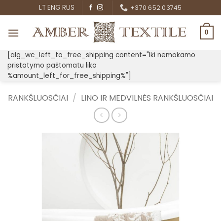
Skip
LT
ENG
RUS
+370 652 03745
to
content
0
[alg_wc_left_to_free_shipping content="Iki nemokamo
pristatymo paštomatu liko
%amount_left_for_free_shipping%"]
RANKŠLUOSČIAI
/
LINO IR MEDVILNĖS RANKŠLUOSČIAI