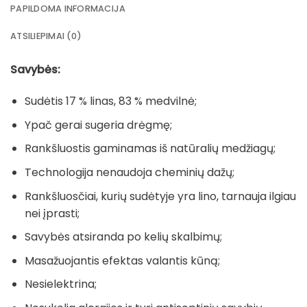
PAPILDOMA INFORMACIJA
ATSILIEPIMAI (0)
Savybės:
Sudėtis 17 % linas, 83 % medvilnė;
Ypač gerai sugeria drėgmę;
Rankšluostis gaminamas iš natūralių medžiagų;
Technologija nenaudoja cheminių dažų;
Rankšluosčiai, kurių sudėtyje yra lino, tarnauja ilgiau
nei įprasti;
Savybės atsiranda po kelių skalbimų;
Masažuojantis efektas valantis kūną;
Nesielektrina;