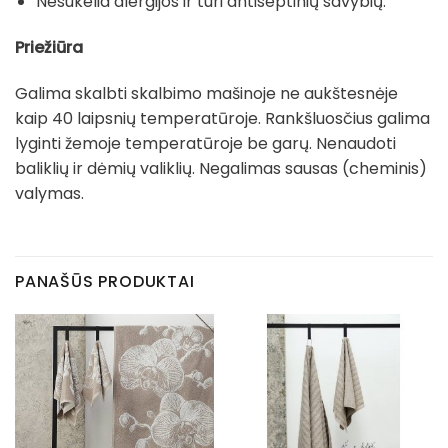
Nesukelia alergijos ir turi antiseptinių savybių.
Priežiūra
Galima skalbti skalbimo mašinoje ne aukštesnėje
kaip 40 laipsnių temperatūroje. Rankšluosčius galima
lyginti žemoje temperatūroje be garų. Nenaudoti
baliklių ir dėmių valiklių. Negalimas sausas (cheminis)
valymas.
PANAŠŪS PRODUKTAI