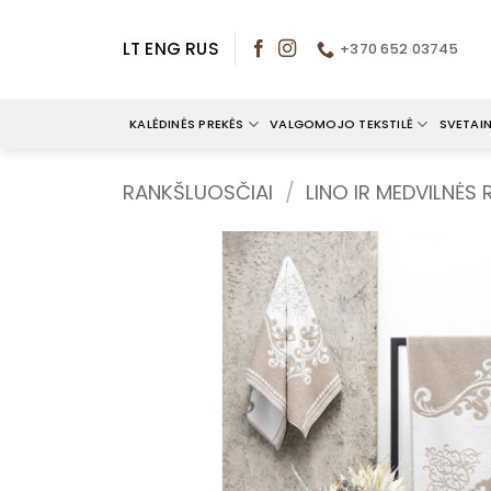
Skip
to
LT
ENG
RUS
+370 652 03745
content
KALĖDINĖS PREKĖS
VALGOMOJO TEKSTILĖ
SVETAIN
RANKŠLUOSČIAI
/
LINO IR MEDVILNĖS