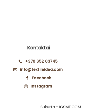
Lininis ra
11
Kontaktai
+370 652 03745
info@textileidea.com
Facebook
Instagram
Sukurta -
IGSME.COM