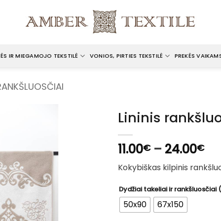
ĖS IR MIEGAMOJO TEKSTILĖ
VONIOS, PIRTIES TEKSTILĖ
PREKĖS VAIKAM
 RANKŠLUOSČIAI
Lininis rankšluo
Pri
11.00
–
24.00
€
€
ra
Kokybiškas kilpinis rankšluos
11.
th
Dydžiai takeliai ir rankšluosčiai
24
50x90
67x150