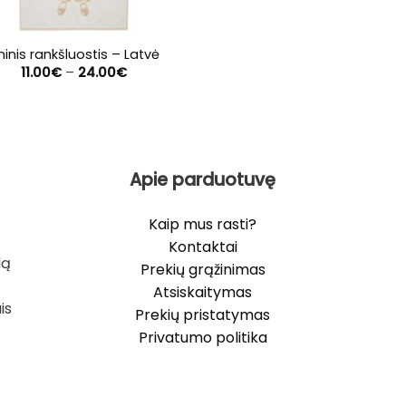
ininis rankšluostis – Latvė
Price
11.00
€
–
24.00
€
range:
11.00€
through
24.00€
Apie parduotuvę
Kaip mus rasti?
Kontaktai
lą
Prekių grąžinimas
Atsiskaitymas
is
Prekių pristatymas
Privatumo politika