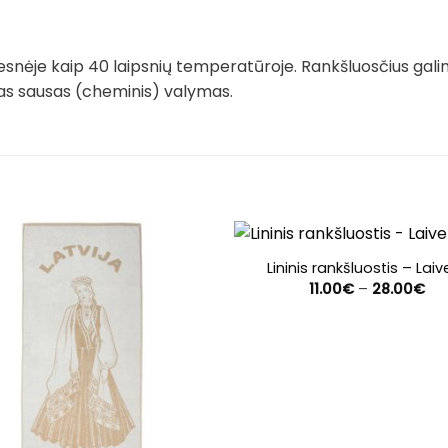
snėje kaip 40 laipsnių temperatūroje. Rankšluosčius gali
imas sausas (cheminis) valymas.
Lininis rankšluostis – Laive
Pri
11.00
€
–
28.00
€
ran
11.
th
28