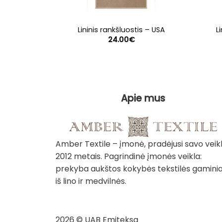
Lininis rankšluostis – USA
L
24.00
€
Apie mus
Amber Textile – įmonė, pradėjusi savo veik
2012 metais. Pagrindinė įmonės veikla:
prekyba aukštos kokybės tekstilės gaminia
iš lino ir medvilnės.
2026 © UAB Emiteksa