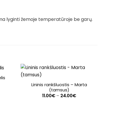
ma lyginti žemoje temperatūroje be garų.
lis
ce
Lininis rankšluostis – Marta
ge:
(tamsus)
00€
Price
rough
11.00
€
–
24.00
€
range:
.00€
11.00€
through
24.00€