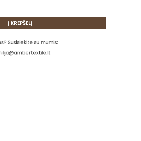
luostis - Emilija
Į KREPŠELĮ
? Susisiekite su mumis:
ilija@ambertextile.lt