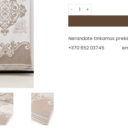
produkto kiekis: Lininis rankš
Nerandate tinkamos prekės
+370 652 03745
em