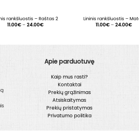
inis rankšluostis – Raštas 2
Lininis rankšluostis – Ma
Price
Pri
11.00
€
–
24.00
€
11.00
€
–
24.00
€
range:
ran
11.00€
11.
through
th
24.00€
24
Apie parduotuvę
Kaip mus rasti?
Kontaktai
lą
Prekių grąžinimas
Atsiskaitymas
is
Prekių pristatymas
Privatumo politika