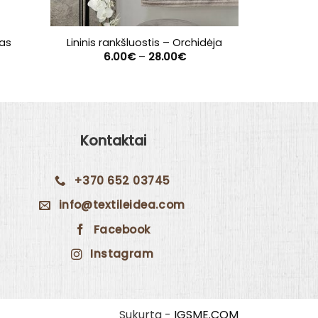
tas
Lininis rankšluostis – Orchidėja
Lininis 
ce
Price
6.00
€
–
28.00
€
11
ge:
range:
00€
6.00€
rough
through
.00€
28.00€
Kontaktai
+370 652 03745
info@textileidea.com
Facebook
Instagram
Sukurta -
IGSME.COM