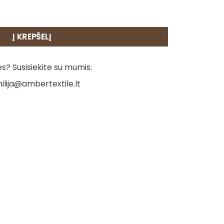
šluostis - Katė
Į KREPŠELĮ
? Susisiekite su mumis:
ilija@ambertextile.lt