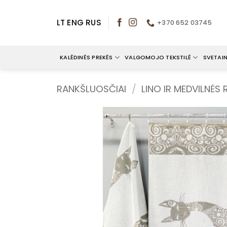
Skip
to
LT
ENG
RUS
+370 652 03745
content
KALĖDINĖS PREKĖS
VALGOMOJO TEKSTILĖ
SVETAIN
RANKŠLUOSČIAI
/
LINO IR MEDVILNĖS