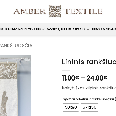
ĖS IR MIEGAMOJO TEKSTILĖ
VONIOS, PIRTIES TEKSTILĖ
PREKĖS VAIKAM
 RANKŠLUOSČIAI
Lininis rankšlu
Pri
11.00
–
24.00
€
€
ra
Kokybiškas kilpinis rankšluos
11.
th
Dydžiai takeliai ir rankšluosčiai
24
50x90
67x150