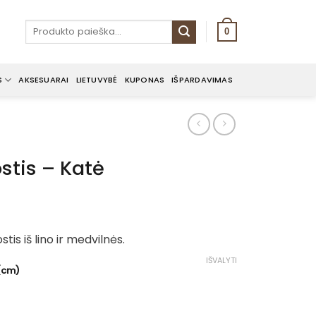
Ieškoti:
0
S
AKSESUARAI
LIETUVYBĖ
KUPONAS
IŠPARDAVIMAS
ostis – Katė
ce
nge:
tis iš lino ir medvilnės.
00€
rough
IŠVALYTI
 (cm)
.00€