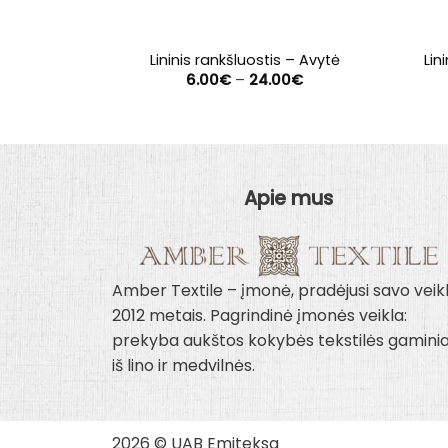
Lininis rankšluostis – Avytė
Lin
Price
6.00
€
–
24.00
€
range:
6.00€
through
24.00€
Apie mus
Amber Textile – įmonė, pradėjusi savo veik
2012 metais. Pagrindinė įmonės veikla:
prekyba aukštos kokybės tekstilės gaminia
iš lino ir medvilnės.
2026 © UAB Emiteksa