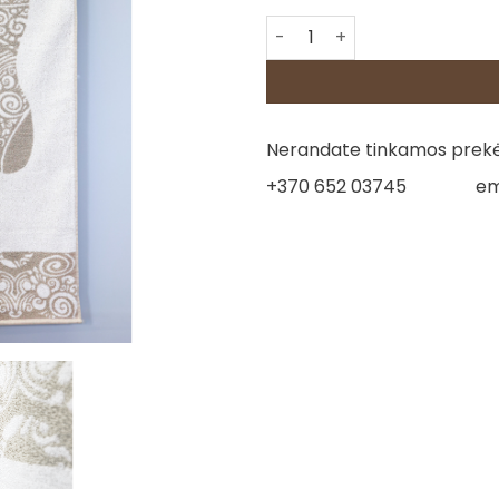
produkto kiekis: Lininis rank
Nerandate tinkamos prekės
+370 652 03745
em