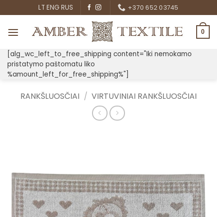
Skip
LT
ENG
RUS
+370 652 03745
to
content
0
[alg_wc_left_to_free_shipping content="Iki nemokamo
pristatymo paštomatu liko
%amount_left_for_free_shipping%"]
RANKŠLUOSČIAI
/
VIRTUVINIAI RANKŠLUOSČIAI