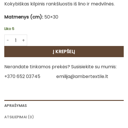
Kokybiškas kilpinis rankšluostis iš lino ir medvilnės.
Matmenys (cm):
50×30
Liko 5
produkto kiekis: Lininis rankšluostis - Meškiukas
Į KREPŠELĮ
Nerandate tinkamos prekės? Susisiekite su mumis:
+370 652 03745
emilija@ambertextile.lt
APRAŠYMAS
ATSILIEPIMAI (0)