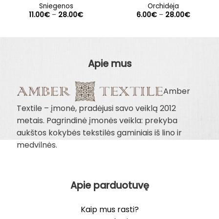
Sniegenos
Orchidėja
Price
Price
11.00
€
–
28.00
€
6.00
€
–
28.00
€
range:
range:
11.00€
6.00€
through
through
28.00€
28.00€
Apie mus
Amber
Textile – įmonė, pradėjusi savo veiklą 2012
metais. Pagrindinė įmonės veikla: prekyba
aukštos kokybės tekstilės gaminiais iš lino ir
medvilnės.
Apie parduotuvę
Kaip mus rasti?