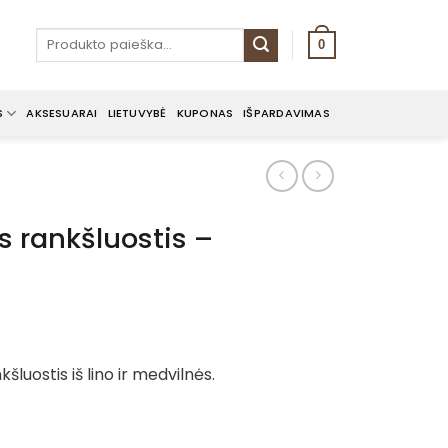
Ieškoti:
0
S
AKSESUARAI
LIETUVYBĖ
KUPONAS
IŠPARDAVIMAS
is rankšluostis –
šluostis iš lino ir medvilnės.