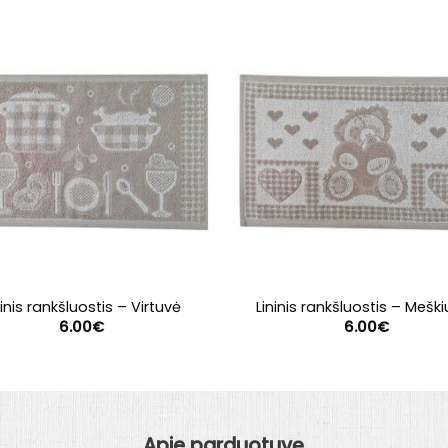
ninis rankšluostis – Virtuvė
Lininis rankšluostis – Mešk
6.00
€
6.00
€
Apie parduotuvę