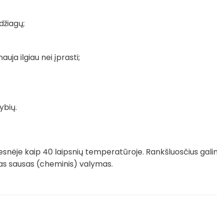
džiagų;
auja ilgiau nei įprasti;
ybių.
snėje kaip 40 laipsnių temperatūroje. Rankšluosčius gali
imas sausas (cheminis) valymas.