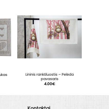
Lininis rankšluostis – Pelėda
iukas
Virtuvini
pavasaris
4.00
€
Kontaktai