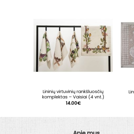
Lininių virtuvinių rankšluosčių
Li
komplektas – Vaisiai (4 vnt.)
14.00
€
Apie mus