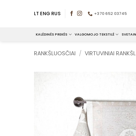
Skip
to
LT
ENG
RUS
+370 652 03745
content
KALĖDINĖS PREKĖS
VALGOMOJO TEKSTILĖ
SVETAIN
RANKŠLUOSČIAI
/
VIRTUVINIAI RANKŠ