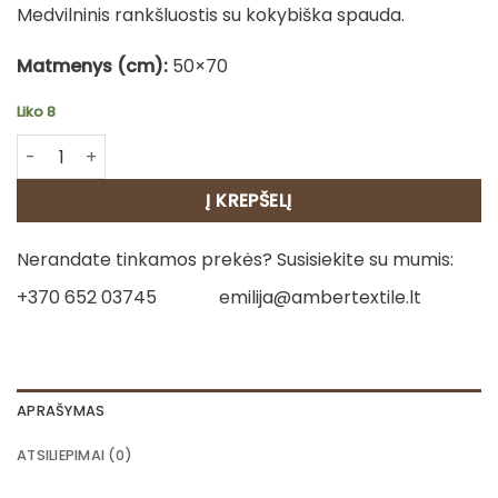
Medvilninis rankšluostis su kokybiška spauda.
Matmenys (cm):
50×70
Liko 8
produkto kiekis: Virtuvinis rankšluostis - Kregždės
Į KREPŠELĮ
Nerandate tinkamos prekės? Susisiekite su mumis:
+370 652 03745
emilija@ambertextile.lt
APRAŠYMAS
ATSILIEPIMAI (0)