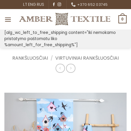
Skip
LT
ENG
RUS
+370 652 03745
to
content
0
[alg_wc_left_to_free_shipping content="Iki nemokamo
pristatymo paštomatu liko
%amount_left_for_free_shipping%"]
RANKŠLUOSČIAI
/
VIRTUVINIAI RANKŠLUOSČIAI