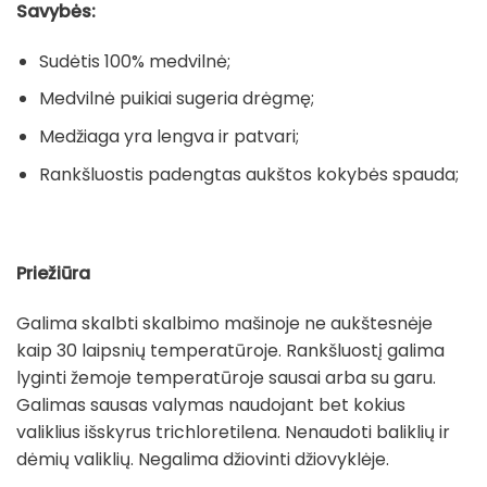
Savybės:
Sudėtis 100% medvilnė;
Medvilnė puikiai sugeria drėgmę;
Medžiaga yra lengva ir patvari;
Rankšluostis padengtas aukštos kokybės spauda;
Priežiūra
Galima skalbti skalbimo mašinoje ne aukštesnėje
kaip 30 laipsnių temperatūroje. Rankšluostį galima
lyginti žemoje temperatūroje sausai arba su garu.
Galimas sausas valymas naudojant bet kokius
valiklius išskyrus trichloretilena. Nenaudoti baliklių ir
dėmių valiklių. Negalima džiovinti džiovyklėje.