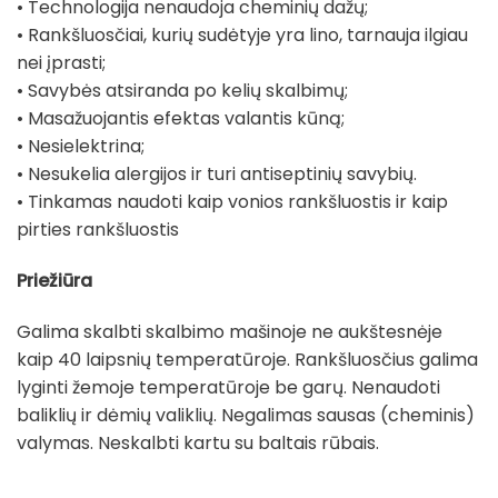
• Technologija nenaudoja cheminių dažų;
• Rankšluosčiai, kurių sudėtyje yra lino, tarnauja ilgiau
nei įprasti;
• Savybės atsiranda po kelių skalbimų;
• Masažuojantis efektas valantis kūną;
• Nesielektrina;
• Nesukelia alergijos ir turi antiseptinių savybių.
• Tinkamas naudoti kaip vonios rankšluostis ir kaip
pirties rankšluostis
Priežiūra
Galima skalbti skalbimo mašinoje ne aukštesnėje
kaip 40 laipsnių temperatūroje. Rankšluosčius galima
lyginti žemoje temperatūroje be garų. Nenaudoti
baliklių ir dėmių valiklių. Negalimas sausas (cheminis)
valymas. Neskalbti kartu su baltais rūbais.