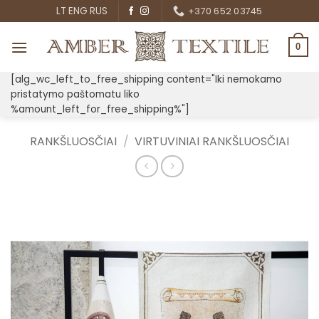
Skip
LT
ENG
RUS
+370 652 03745
to
content
0
[alg_wc_left_to_free_shipping content="Iki nemokamo
pristatymo paštomatu liko
%amount_left_for_free_shipping%"]
RANKŠLUOSČIAI
/
VIRTUVINIAI RANKŠLUOSČIAI