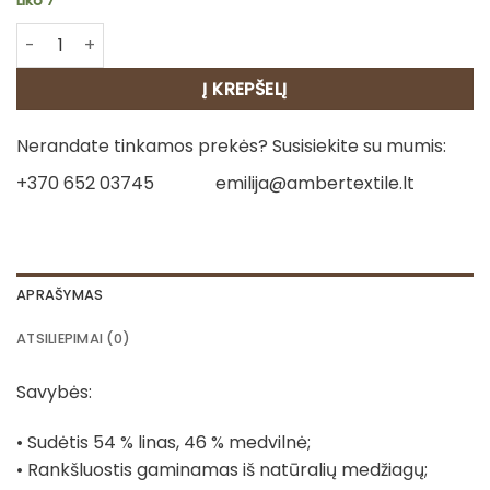
Liko 7
produkto kiekis: Virtuvinis rankšluostis - Pasagėlė
Į KREPŠELĮ
Nerandate tinkamos prekės? Susisiekite su mumis:
+370 652 03745
emilija@ambertextile.lt
APRAŠYMAS
ATSILIEPIMAI (0)
Savybės:
• Sudėtis 54 % linas, 46 % medvilnė;
• Rankšluostis gaminamas iš natūralių medžiagų;