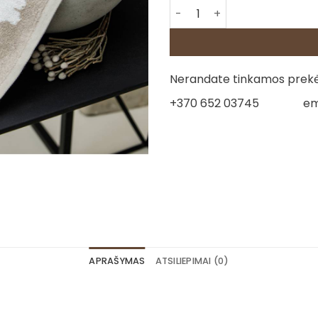
produkto kiekis: Lininis rank
Nerandate tinkamos prekės
+370 652 03745
em
APRAŠYMAS
ATSILIEPIMAI (0)