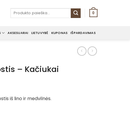
Ieškoti:
0
S
AKSESUARAI
LIETUVYBĖ
KUPONAS
IŠPARDAVIMAS
ostis – Kačiukai
tis iš lino ir medvilnės.