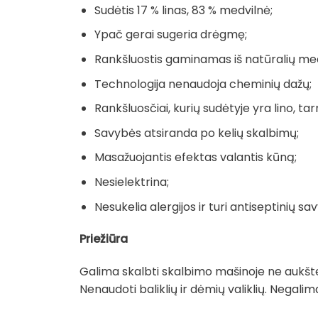
Sudėtis 17 % linas, 83 % medvilnė;
Ypač gerai sugeria drėgmę;
Rankšluostis gaminamas iš natūralių me
Technologija nenaudoja cheminių dažų;
Rankšluosčiai, kurių sudėtyje yra lino, tarn
Savybės atsiranda po kelių skalbimų;
Masažuojantis efektas valantis kūną;
Nesielektrina;
Nesukelia alergijos ir turi antiseptinių sav
Priežiūra
Galima skalbti skalbimo mašinoje ne aukšte
Nenaudoti baliklių ir dėmių valiklių. Negal