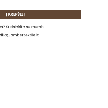
šluostis - Kačiukai
Į KREPŠELĮ
? Susisiekite su mumis:
ilija@ambertextile.lt