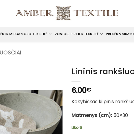
ĖS IR MIEGAMOJO TEKSTILĖ
VONIOS, PIRTIES TEKSTILĖ
PREKĖS VAIKAM
LUOSČIAI
Lininis rankšlu
6.00
€
Kokybiškas kilpinis rankšluos
Matmenys (cm):
50×30
Liko 5