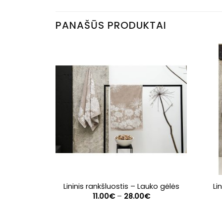
PANAŠŪS PRODUKTAI
Lininis rankšluostis – Lauko gėlės
Li
Price
11.00
€
–
28.00
€
range:
11.00€
through