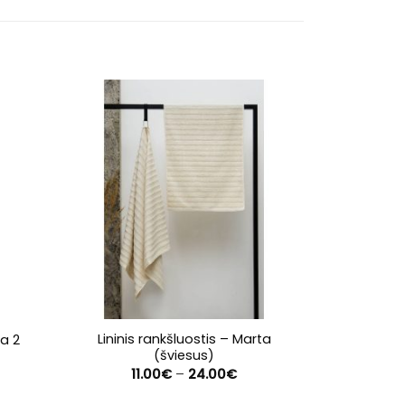
Lininis rankšluostis – Marta
ja 2
Lininis 
(šviesus)
rent
11
e
Price
11.00
€
–
24.00
€
range:
0€.
11.00€