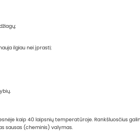
džiagų;
auja ilgiau nei įprasti;
ybių.
snėje kaip 40 laipsnių temperatūroje. Rankšluosčius gali
imas sausas (cheminis) valymas.