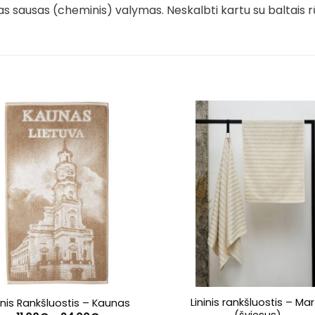
mas sausas (cheminis) valymas. Neskalbti kartu su baltais r
Lininis rankšluostis – Ma
inis Rankšluostis – Kaunas