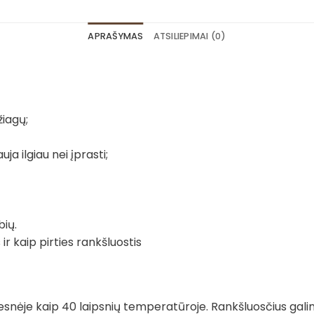
APRAŠYMAS
ATSILIEPIMAI (0)
iagų;
ja ilgiau nei įprasti;
bių.
ir kaip pirties rankšluostis
snėje kaip 40 laipsnių temperatūroje. Rankšluosčius gali