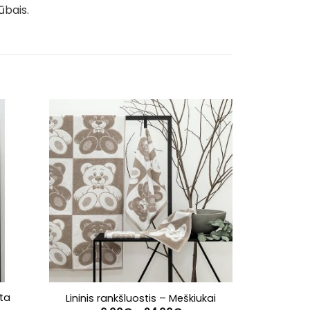
ūbais.
rta
Lininis rankšluostis – Meškiukai
Lininis ran