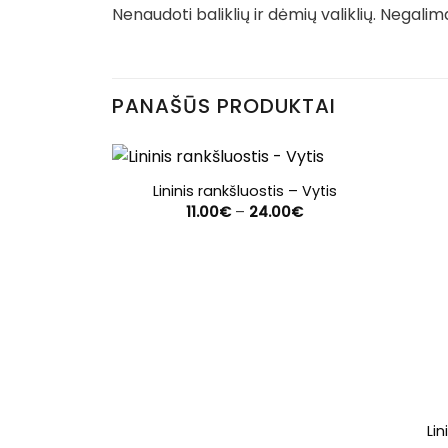
Nenaudoti baliklių ir dėmių valiklių. Negali
PANAŠŪS PRODUKTAI
Lininis rankšluostis – Vytis
Price
11.00
€
–
24.00
€
range:
11.00€
through
24.00€
Lin