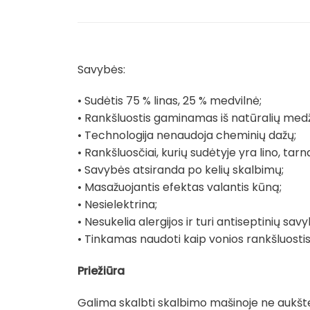
Savybės:
• Sudėtis 75 % linas, 25 % medvilnė;
• Rankšluostis gaminamas iš natūralių medž
• Technologija nenaudoja cheminių dažų;
• Rankšluosčiai, kurių sudėtyje yra lino, tarnau
• Savybės atsiranda po kelių skalbimų;
• Masažuojantis efektas valantis kūną;
• Nesielektrina;
• Nesukelia alergijos ir turi antiseptinių savy
• Tinkamas naudoti kaip vonios rankšluostis 
Priežiūra
Galima skalbti skalbimo mašinoje ne aukšte