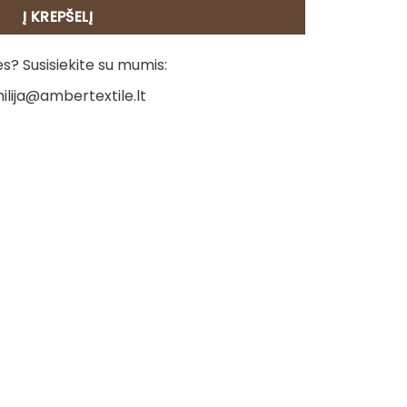
Į KREPŠELĮ
? Susisiekite su mumis:
ilija@ambertextile.lt