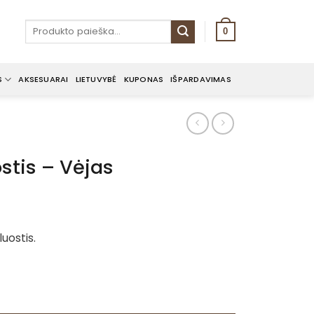
Ieškoti:
0
S
AKSESUARAI
LIETUVYBĖ
KUPONAS
IŠPARDAVIMAS
ostis – Vėjas
luostis.