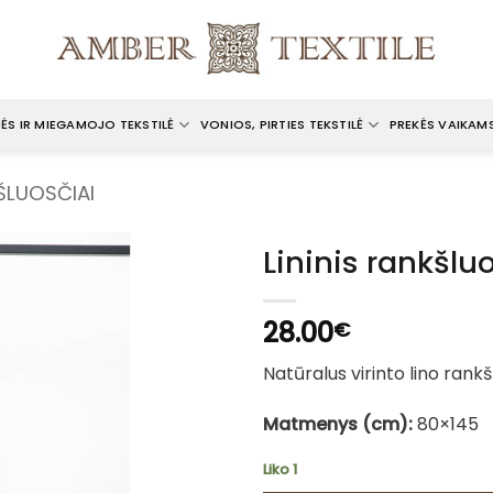
ĖS IR MIEGAMOJO TEKSTILĖ
VONIOS, PIRTIES TEKSTILĖ
PREKĖS VAIKAM
ŠLUOSČIAI
Lininis rankšlu
28.00
€
Natūralus virinto lino rankš
Matmenys (cm):
80×145
Liko 1