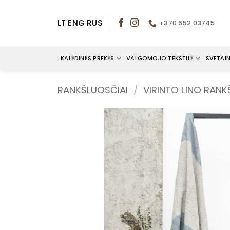
Skip
to
LT
ENG
RUS
+370 652 03745
content
KALĖDINĖS PREKĖS
VALGOMOJO TEKSTILĖ
SVETAIN
RANKŠLUOSČIAI
/
VIRINTO LINO RANK