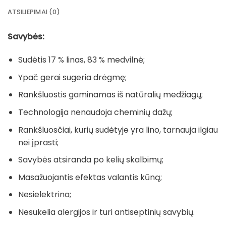
ATSILIEPIMAI (0)
Savybės:
Sudėtis 17 % linas, 83 % medvilnė;
Ypač gerai sugeria drėgmę;
Rankšluostis gaminamas iš natūralių medžiagų;
Technologija nenaudoja cheminių dažų;
Rankšluosčiai, kurių sudėtyje yra lino, tarnauja ilgiau
nei įprasti;
Savybės atsiranda po kelių skalbimų;
Masažuojantis efektas valantis kūną;
Nesielektrina;
Nesukelia alergijos ir turi antiseptinių savybių.