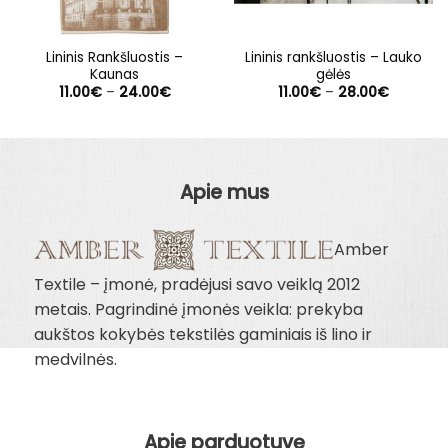
Lininis Rankšluostis –
Lininis rankšluostis – Lauko
Kaunas
gėlės
Price
Price
11.00
€
–
24.00
€
11.00
€
–
28.00
€
range:
range:
11.00€
11.00€
through
through
24.00€
28.00€
Apie mus
Amber
Textile – įmonė, pradėjusi savo veiklą 2012
metais. Pagrindinė įmonės veikla: prekyba
aukštos kokybės tekstilės gaminiais iš lino ir
medvilnės.
Apie parduotuvę