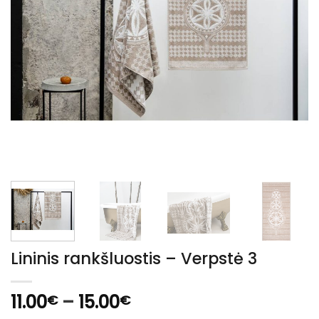
Lininis rankšluostis – Verpstė 3
Price
11.00
–
15.00
€
€
range: