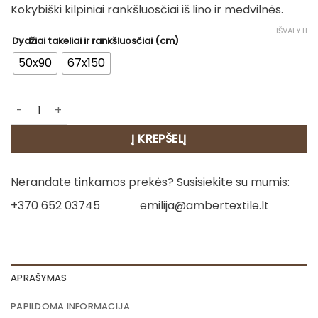
Kokybiški kilpiniai rankšluosčiai iš lino ir medvilnės.
11.00€
through
IŠVALYTI
Dydžiai takeliai ir rankšluosčiai (cm)
15.00€
50x90
67x150
produkto kiekis: Lininis rankšluostis - Verpstė 3
Į KREPŠELĮ
Nerandate tinkamos prekės? Susisiekite su mumis:
+370 652 03745
emilija@ambertextile.lt
APRAŠYMAS
PAPILDOMA INFORMACIJA