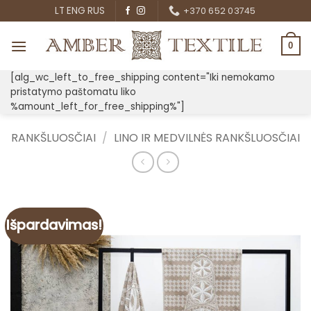
Skip
LT
ENG
RUS
+370 652 03745
to
content
0
[alg_wc_left_to_free_shipping content="Iki nemokamo
pristatymo paštomatu liko
%amount_left_for_free_shipping%"]
RANKŠLUOSČIAI
/
LINO IR MEDVILNĖS RANKŠLUOSČIAI
Išpardavimas!