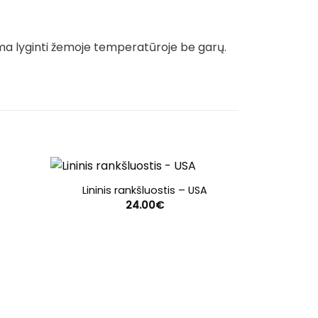
ma lyginti žemoje temperatūroje be garų.
Lininis rankšluostis – USA
24.00
€