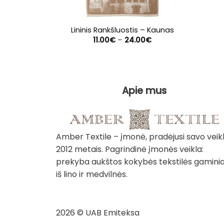
Lininis Rankšluostis – Kaunas
Price
11.00
€
–
24.00
€
range:
11.00€
through
24.00€
Apie mus
Amber Textile – įmonė, pradėjusi savo veik
2012 metais. Pagrindinė įmonės veikla:
prekyba aukštos kokybės tekstilės gaminia
iš lino ir medvilnės.
2026 © UAB Emiteksa