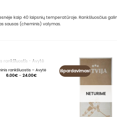
snėje kaip 40 laipsnių temperatūroje. Rankšluosčius gali
imas sausas (cheminis) valymas.
NETURIME
ininis rankšluostis – Avytė
Išpardavimas!
Price
6.00
€
–
24.00
€
range:
6.00€
through
24.00€
NETURIME