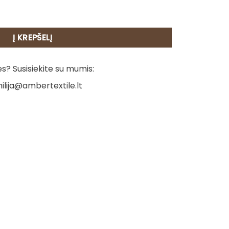
šluostis - Verpstė 2
Į KREPŠELĮ
? Susisiekite su mumis:
ilija@ambertextile.lt