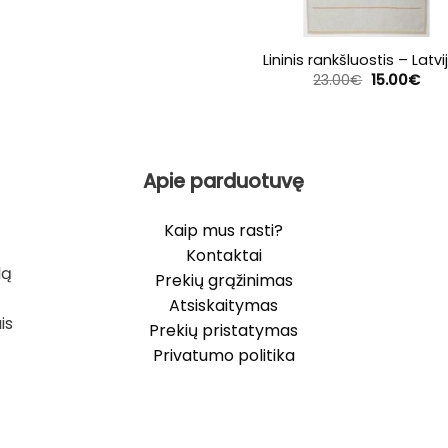
Lininis rankšluostis – Latvi
Original
Cur
23.00
€
15.00
€
price
pric
was:
is:
23.00€.
15.0
Apie parduotuvę
Kaip mus rasti?
Kontaktai
lą
Prekių grąžinimas
Atsiskaitymas
is
Prekių pristatymas
Privatumo politika