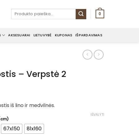
Ieškoti:
0
S
AKSESUARAI
LIETUVYBĖ
KUPONAS
IŠPARDAVIMAS
ostis – Verpstė 2
ce
nge:
tis iš lino ir medvilnės.
00€
rough
IŠVALYTI
 (cm)
.00€
67x150
81x160