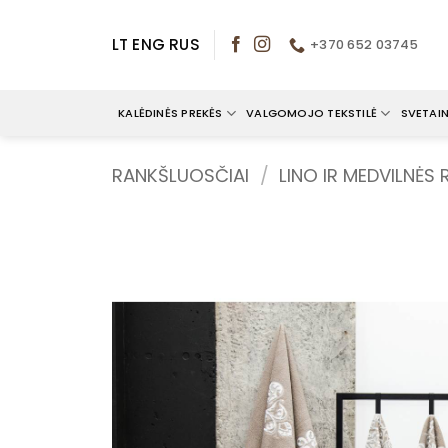
Skip
to
LT
ENG
RUS
+370 652 03745
content
KALĖDINĖS PREKĖS
VALGOMOJO TEKSTILĖ
SVETAIN
RANKŠLUOSČIAI
/
LINO IR MEDVILNĖS