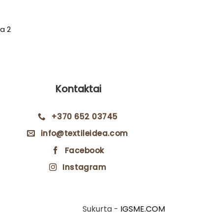
ja 2
Lininis ran
rent
11
e
0€.
Kontaktai
+370 652 03745
info@textileidea.com
Facebook
Instagram
Sukurta -
IGSME.COM