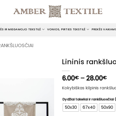
ĖS IR MIEGAMOJO TEKSTILĖ
VONIOS, PIRTIES TEKSTILĖ
PREKĖS VAIKAM
 RANKŠLUOSČIAI
Lininis rankšlu
Pri
6.00
–
28.00
€
€
ra
Kokybiškas kilpinis rankšluos
6.
th
Dydžiai takeliai ir rankšluosčiai
28
50x30
67x40
50x90