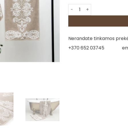
produkto kiekis: Lininis rank
Nerandate tinkamos prekės
+370 652 03745
em