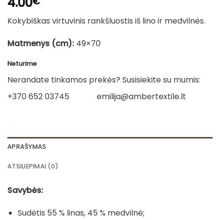
4.00
€
Kokybiškas virtuvinis rankšluostis iš lino ir medvilnės.
Matmenys (cm):
49×70
Neturime
Nerandate tinkamos prekės? Susisiekite su mumis:
+370 652 03745
emilija@ambertextile.lt
APRAŠYMAS
ATSILIEPIMAI (0)
Savybės:
Sudėtis 55 % linas, 45 % medvilnė;