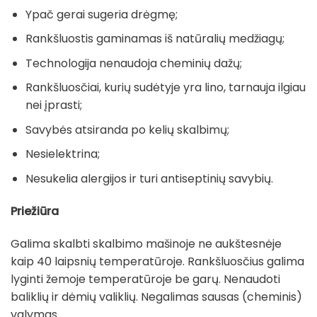
Ypač gerai sugeria drėgmę;
Rankšluostis gaminamas iš natūralių medžiagų;
Technologija nenaudoja cheminių dažų;
Rankšluosčiai, kurių sudėtyje yra lino, tarnauja ilgiau
nei įprasti;
Savybės atsiranda po kelių skalbimų;
Nesielektrina;
Nesukelia alergijos ir turi antiseptinių savybių.
Priežiūra
Galima skalbti skalbimo mašinoje ne aukštesnėje
kaip 40 laipsnių temperatūroje. Rankšluosčius galima
lyginti žemoje temperatūroje be garų. Nenaudoti
baliklių ir dėmių valiklių. Negalimas sausas (cheminis)
valymas.