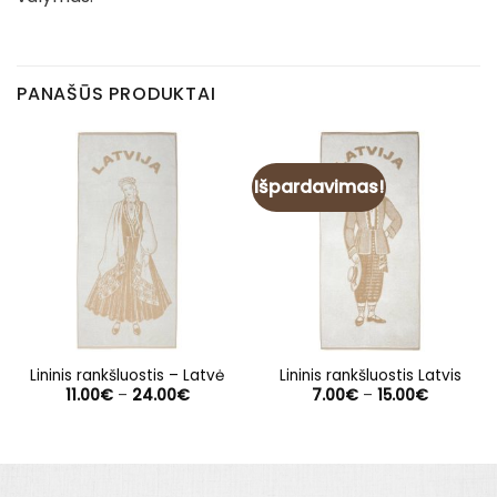
PANAŠŪS PRODUKTAI
Išpardavimas!
Lininis rankšluostis – Latvė
Lininis rankšluostis Latvis
Price
Price
11.00
€
–
24.00
€
7.00
€
–
15.00
€
range:
range:
11.00€
7.00€
through
through
24.00€
15.00€