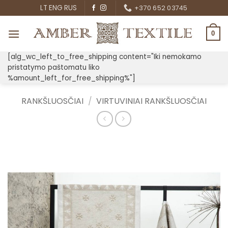
Skip
LT
ENG
RUS
+370 652 03745
to
content
0
[alg_wc_left_to_free_shipping content="Iki nemokamo
pristatymo paštomatu liko
%amount_left_for_free_shipping%"]
RANKŠLUOSČIAI
/
VIRTUVINIAI RANKŠLUOSČIAI