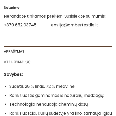
Neturime
Nerandate tinkamos prekės? Susisiekite su mumis:
+370 652 03745
emilija@ambertextile.lt
APRAŠYMAS
ATSILIEPIMAI (0)
Savybės:
Sudėtis 28 % linas, 72 % medvilnė;
Rankšluostis gaminamas iš natūralių medžiagų;
Technologija nenaudoja cheminių dažų;
Rankšluosčiai, kurių sudėtyje yra lino, tarnauja ilgiau