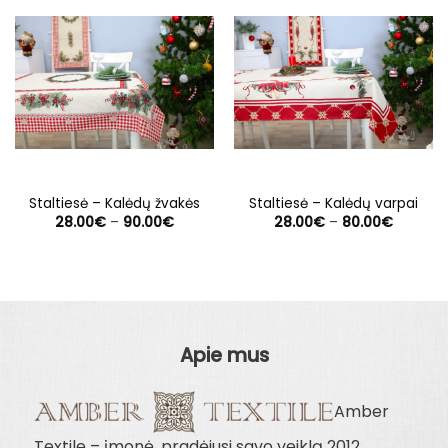
Staltiesė – Kalėdų žvakės
Staltiesė – Kalėdų varpai
Price
Price
28.00
€
–
90.00
€
28.00
€
–
80.00
€
range:
range:
28.00€
28.00€
through
through
90.00€
80.00€
Apie mus
Amber
Textile – įmonė, pradėjusi savo veiklą 2012