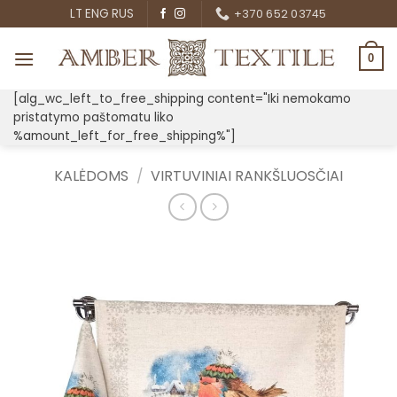
Skip
LT
ENG
RUS
+370 652 03745
to
content
0
[alg_wc_left_to_free_shipping content="Iki nemokamo
pristatymo paštomatu liko
%amount_left_for_free_shipping%"]
KALĖDOMS
/
VIRTUVINIAI RANKŠLUOSČIAI