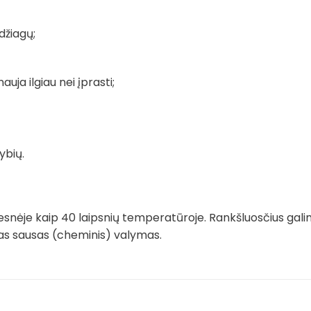
džiagų;
auja ilgiau nei įprasti;
ybių.
snėje kaip 40 laipsnių temperatūroje. Rankšluosčius gali
imas sausas (cheminis) valymas.