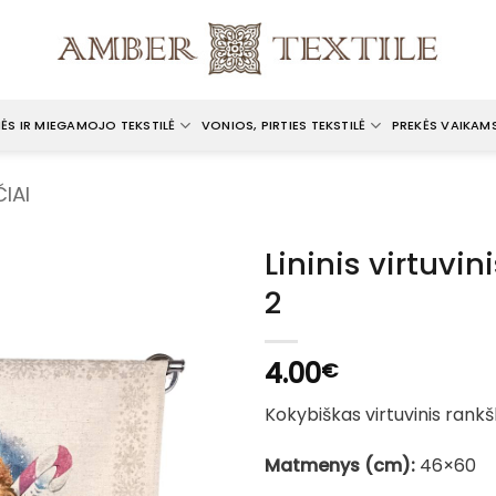
ĖS IR MIEGAMOJO TEKSTILĖ
VONIOS, PIRTIES TEKSTILĖ
PREKĖS VAIKAM
IAI
Lininis virtuvin
2
4.00
€
Kokybiškas virtuvinis rankšlu
Matmenys (cm):
46×60