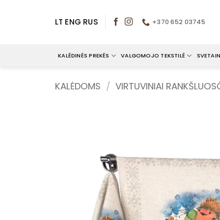
Skip
to
LT
ENG
RUS
+370 652 03745
content
KALĖDINĖS PREKĖS
VALGOMOJO TEKSTILĖ
SVETAIN
KALĖDOMS
/
VIRTUVINIAI RANKŠLUOSČ