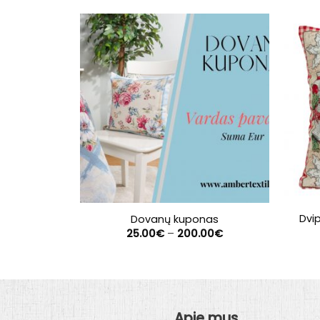
Dvi
Dovanų kuponas
Price
25.00
€
–
200.00
€
range:
25.00€
through
200.00€
Apie mus