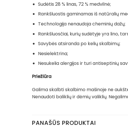
Sudėtis 28 % linas, 72 % medvilnė;
Rankšluostis gaminamas iš natūralių me
Technologija nenaudoja cheminių dažų;
Rankšluosčiai, kurių sudėtyje yra lino, tarn
Savybės atsiranda po kelių skalbimų;
Nesielektrina;
Nesukelia alergijos ir turi antiseptinių sav
Priežiūra
Galima skalbti skalbimo mašinoje ne aukšte
Nenaudoti baliklių ir dėmių valiklių. Negal
PANAŠŪS PRODUKTAI