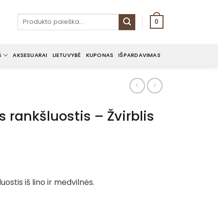
Ieškoti:
0
S
AKSESUARAI
LIETUVYBĖ
KUPONAS
IŠPARDAVIMAS
is rankšluostis – Žvirblis
ostis iš lino ir medvilnės.