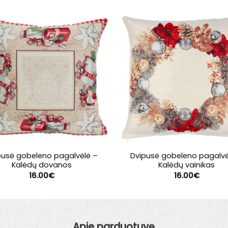
pusė gobeleno pagalvėlė –
Dvipusė gobeleno pagalvė
Kalėdų dovanos
Kalėdų vainikas
16.00
€
16.00
€
Apie parduotuvę