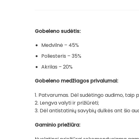
Gobeleno sudėtis:
Medvilnė – 45%
Poliesteris – 35%
Akrilas – 20%
Gobeleno medžiagos privalumai:
1. Patvarumas. Dėl sudėtingo audimo, taip pat
2. Lengva valyti ir prižiūrėti;
3. Dėl antistatinių savybių dulkės ant šio au
Gaminio priežiūra: