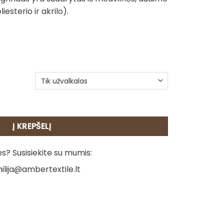
iesterio ir akrilo).
beleno pagalvėlė - Kalėdų Elfas
Į KREPŠELĮ
? Susisiekite su mumis:
ilija@ambertextile.lt