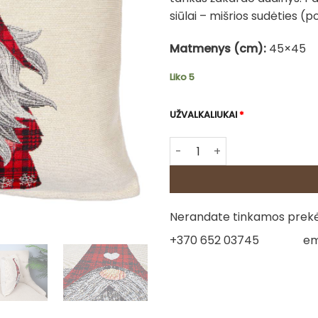
siūlai – mišrios sudėties (pol
Matmenys (cm):
45×45
Liko 5
UŽVALKALIUKAI
*
produkto kiekis: Dvipusė go
Nerandate tinkamos prekės
+370 652 03745
em