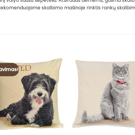
į valyti sausu šepetėliu. Atsiradus dėmėms, galima skalb
rekomenduojame skalbimo mašinoje rinktis rankų skalbimo 
avimas!