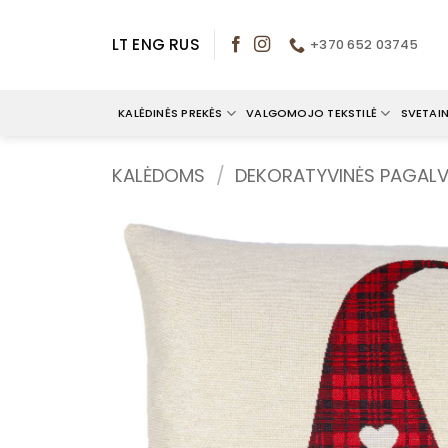
Skip
to
LT
ENG
RUS
+370 652 03745
content
KALĖDINĖS PREKĖS
VALGOMOJO TEKSTILĖ
SVETAIN
KALĖDOMS
/
DEKORATYVINĖS PAGALV