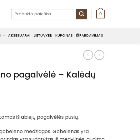
Ieškoti:
0
S
AKSESUARAI
LIETUVYBĖ
KUPONAS
IŠPARDAVIMAS
no pagalvėlė – Kalėdų
omas iš abiejų pagalvėlės pusių.
 gobeleno medžiagos. Gobelenas yra
grindas yra sudarytas iš medvilnės, audimo