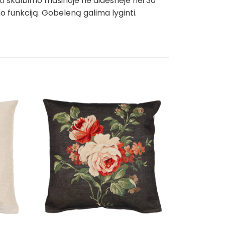
ti skalbimo mašinoje ne didesnėje nei 30
funkciją. Gobeleną galima lyginti.
Išpardavim