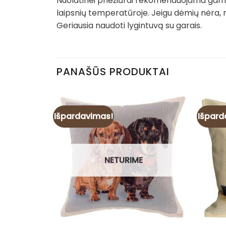
Nuolatinei priežiūrai rekomenduojama gamin
laipsnių temperatūroje. Jeigu dėmių nėra, 
Geriausia naudoti lygintuvą su garais.
PANAŠŪS PRODUKTAI
Išpardavimas!
Išpard
NETURIME