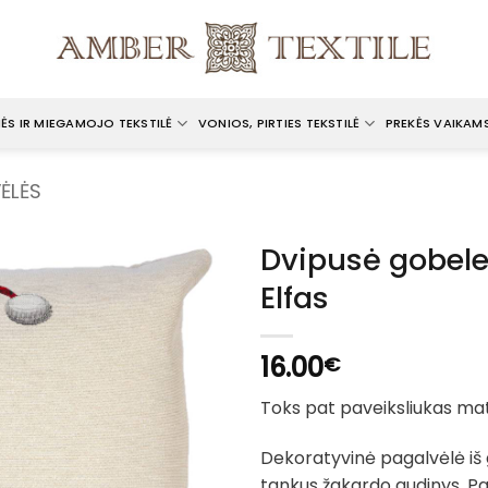
ĖS IR MIEGAMOJO TEKSTILĖ
VONIOS, PIRTIES TEKSTILĖ
PREKĖS VAIKAM
ĖLĖS
Dvipusė gobele
Elfas
16.00
€
Toks pat paveiksliukas mat
Dekoratyvinė pagalvėlė iš
tankus žakardo audinys. Pa