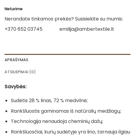
Neturime
Nerandate tinkamos prekės? Susisiekite su mumis:
+370 652 03745
emilija@ambertextile.lt
APRAŠYMAS
ATSILIEPIMAI (0)
Savybės:
Sudėtis 28 % linas, 72 % medvilnė;
Rankšluostis gaminamas iš natūralių medžiagų;
Technologija nenaudoja cheminių dažų;
Rankšluosčiai, kurių sudėtyje yra lino, tarnauja ilgiau