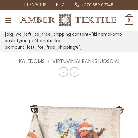
Skip
LT
ENG
RUS
+370 652 03745
to
content
0
[alg_wc_left_to_free_shipping content="Iki nemokamo
pristatymo paštomatu liko
%amount_left_for_free_shipping%"]
KALĖDOMS
/
VIRTUVINIAI RANKŠLUOSČIAI