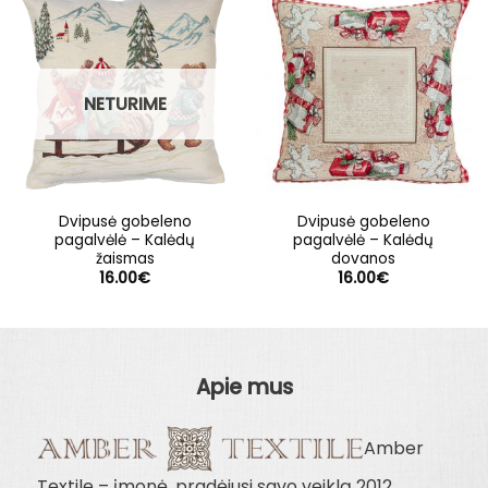
NETURIME
Dvipusė gobeleno
Dvipusė gobeleno
pagalvėlė – Kalėdų
pagalvėlė – Kalėdų
žaismas
dovanos
16.00
€
16.00
€
Apie mus
Amber
Textile – įmonė, pradėjusi savo veiklą 2012