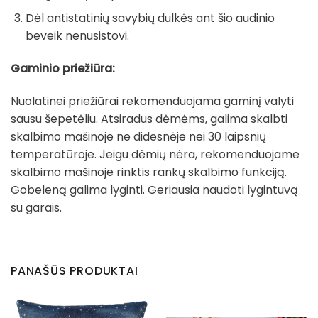
Dėl antistatinių savybių dulkės ant šio audinio
beveik nenusistovi.
Gaminio priežiūra:
Nuolatinei priežiūrai rekomenduojama gaminį valyti
sausu šepetėliu. Atsiradus dėmėms, galima skalbti
skalbimo mašinoje ne didesnėje nei 30 laipsnių
temperatūroje. Jeigu dėmių nėra, rekomenduojame
skalbimo mašinoje rinktis rankų skalbimo funkciją.
Gobeleną galima lyginti. Geriausia naudoti lygintuvą
su garais.
PANAŠŪS PRODUKTAI