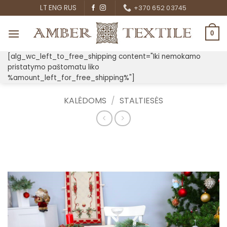
Skip
LT
ENG
RUS
+370 652 03745
to
content
0
[alg_wc_left_to_free_shipping content="Iki nemokamo
pristatymo paštomatu liko
%amount_left_for_free_shipping%"]
KALĖDOMS
/
STALTIESĖS