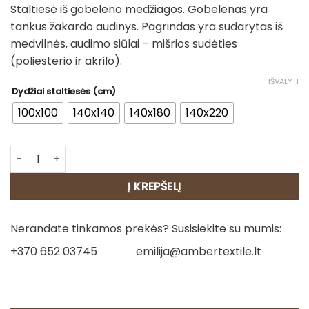
Staltiesė iš gobeleno medžiagos. Gobelenas yra
28.00€
tankus žakardo audinys. Pagrindas yra sudarytas iš
through
medvilnės, audimo siūlai – mišrios sudėties
80.00€
(poliesterio ir akrilo).
IŠVALYTI
Dydžiai staltiesės (cm)
100x100
140x140
140x180
140x220
produkto kiekis: Staltiesė - Kalėdų varpai
Į KREPŠELĮ
Nerandate tinkamos prekės? Susisiekite su mumis:
+370 652 03745
emilija@ambertextile.lt