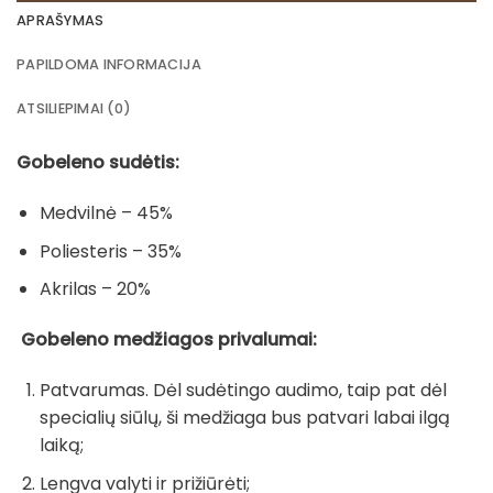
APRAŠYMAS
PAPILDOMA INFORMACIJA
ATSILIEPIMAI (0)
Gobeleno sudėtis:
Medvilnė – 45%
Poliesteris – 35%
Akrilas – 20%
Gobeleno medžiagos privalumai:
Patvarumas. Dėl sudėtingo audimo, taip pat dėl
specialių siūlų, ši medžiaga bus patvari labai ilgą
laiką;
Lengva valyti ir prižiūrėti;