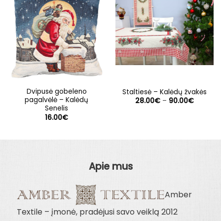
Dvipusė gobeleno
Staltiesė – Kalėdų žvakės
pagalvėlė – Kalėdų
Price
28.00
€
–
90.00
€
range:
Senelis
28.00€
16.00
€
through
90.00€
Apie mus
Amber
Textile – įmonė, pradėjusi savo veiklą 2012