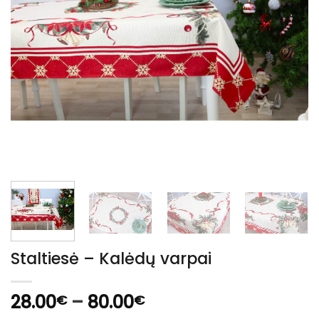
Staltiesė – Kalėdų varpai
Price
28.00
–
80.00
€
€
range: