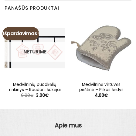
PANAŠŪS PRODUKTAI
Išpardavimas!
NETURIME
Medvilninių puodkėlių
Medvilninė virtuvės
rinkinys – Raudoni šokėjai
pirštinė – Pilkos širdys
Original
Current
6.00
€
3.00
€
4.00
€
price
price
was:
is:
6.00€.
3.00€.
Apie mus