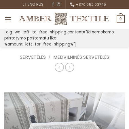
Skip
LT
ENG
RUS
+370 652 03745
to
content
0
[alg_wc_left_to_free_shipping content="Iki nemokamo
pristatymo paštomatu liko
%amount_left_for_free_shipping%"]
SERVETĖLĖS
/
MEDVILNINĖS SERVETĖLĖS