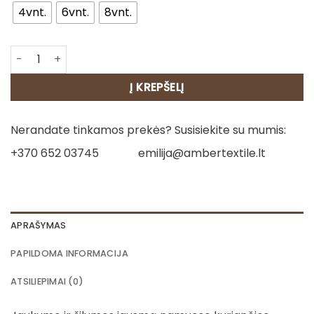
24.00€
4vnt.
6vnt.
8vnt.
produkto kiekis: Medvilninių servetėlių rinkinys - Levando
Į KREPŠELĮ
Nerandate tinkamos prekės? Susisiekite su mumis:
+370 652 03745
emilija@ambertextile.lt
APRAŠYMAS
PAPILDOMA INFORMACIJA
ATSILIEPIMAI (0)