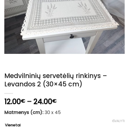
Medvilninių servetėlių rinkinys –
Levandos 2 (30×45 cm)
Price
12.00
–
24.00
€
€
range:
Matmenys (cm):
30 x 45
12.00€
through
IŠVALYTI
Vienetai