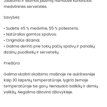
Jaukumo ir šilumos jausmą namuose kuriančios
medvilninės servetėlės.
Savybės:
• Sudėtis 45 % medvilnė, 55 % poliesteris;
• Natūralios gamtos spalvos;
• Originalūs dizainai;
• Galima derinti prie tokių pačių spalvų ir panašių
dizainų puodkėlių ir servetėlių.
Priežiūra
Galima skalbti skalbimo mašinoje ne aukštesnėje
kaip 30 laipsnių temperatūroje, lyginti žemoje
temperatūroje be garų. Nenaudoti baliklių ir dėmių
valiklių. Negalima džiovinti džiovyklėje.