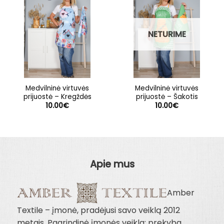
NETURIME
Medvilninė virtuvės
Medvilninė virtuvės
prijuostė – Kregždės
prijuostė – Šakotis
10.00
€
10.00
€
Apie mus
Amber
Textile – įmonė, pradėjusi savo veiklą 2012
metais. Pagrindinė įmonės veikla: prekyba