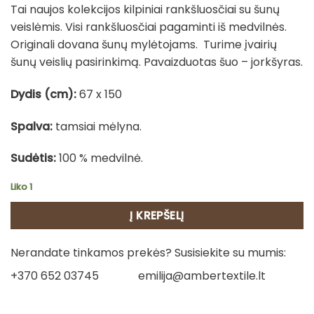
Tai naujos kolekcijos kilpiniai rankšluosčiai su šunų
veislėmis. Visi rankšluosčiai pagaminti iš medvilnės.
Originali dovana šunų mylėtojams. Turime įvairių
šunų veislių pasirinkimą. Pavaizduotas šuo – jorkšyras.
Dydis (cm):
67 x 150
Spalva:
tamsiai mėlyna.
Sudėtis:
100 % medvilnė.
Liko 1
Į KREPŠELĮ
Nerandate tinkamos prekės? Susisiekite su mumis:
+370 652 03745
emilija@ambertextile.lt