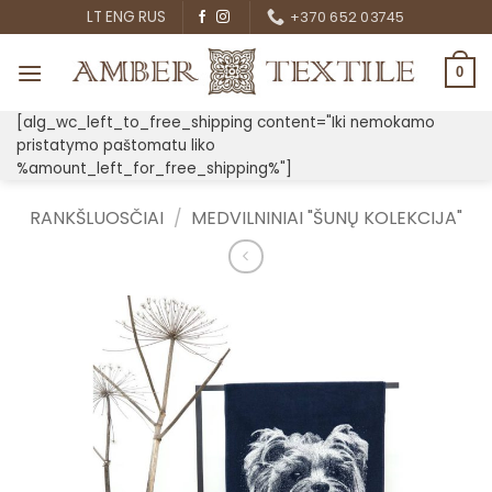
Skip
LT
ENG
RUS
+370 652 03745
to
content
0
[alg_wc_left_to_free_shipping content="Iki nemokamo
pristatymo paštomatu liko
%amount_left_for_free_shipping%"]
RANKŠLUOSČIAI
/
MEDVILNINIAI "ŠUNŲ KOLEKCIJA"