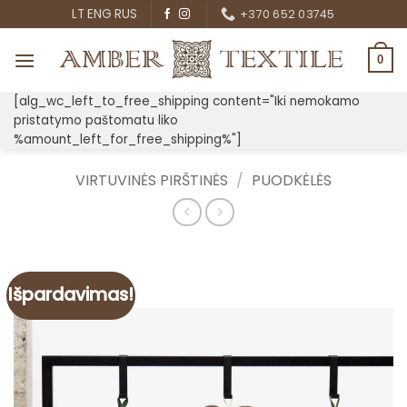
Skip
LT
ENG
RUS
+370 652 03745
to
content
0
[alg_wc_left_to_free_shipping content="Iki nemokamo
pristatymo paštomatu liko
%amount_left_for_free_shipping%"]
VIRTUVINĖS PIRŠTINĖS
/
PUODKĖLĖS
Išpardavimas!