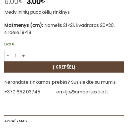
Original
Current
6.00
3.00
€
€
price
price
Medvilninių puodkėlių rinkinys.
was:
is:
6.00€.
3.00€.
Matmenys (cm):
Namelis 21×21, kvadratas 20×20,
širdelė 19×19
Liko 8
produkto kiekis: Medvilninių puodkėlių rinkinys - Žalios tul
Į KREPŠELĮ
Nerandate tinkamos prekės? Susisiekite su mumis:
+370 652 03745
emilija@ambertextile.lt
APRAŠYMAS