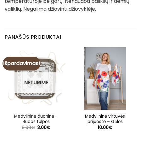
temperatūroje be garų. Nenaudoti baliklių ir dėmių
valiklių. Negalima džiovinti džiovyklėje.
PANAŠŪS PRODUKTAI
Išpardavimas!
NETURIME
Medvilninė duoninė –
Medvilninė virtuvės
Rudos tulpės
prijuostė – Gėlės
Original
Current
6.00
€
3.00
€
10.00
€
price
price
was:
is:
6.00€.
3.00€.