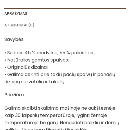
APRAŠYMAS
ATSILIEPIMAI (0)
Savybės:
• Sudėtis 45 % medvilnė, 55 % poliesteris;
• Natūralios gamtos spalvos;
• Originalūs dizainai;
• Galima derinti prie tokių pačių spalvų ir panašių
dizainų servetėlių ir takelių.
Priežiūra
Galima skalbti skalbimo mašinoje ne aukštesnėje
kaip 30 laipsnių temperatūroje, lyginti žemoje
temperatūroje be garų. Nenaudoti baliklių ir dėmių
valiklių. Negalima džiovinti džiovyklėje.