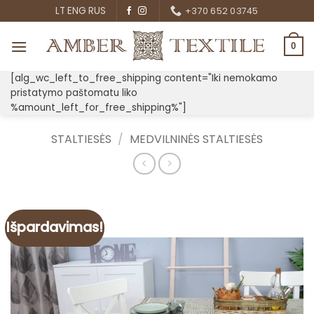
Skip
LT
ENG
RUS
+370 652 03745
to
content
0
[alg_wc_left_to_free_shipping content="Iki nemokamo
pristatymo paštomatu liko
%amount_left_for_free_shipping%"]
STALTIESĖS
/
MEDVILNINĖS STALTIESĖS
Išpardavimas!