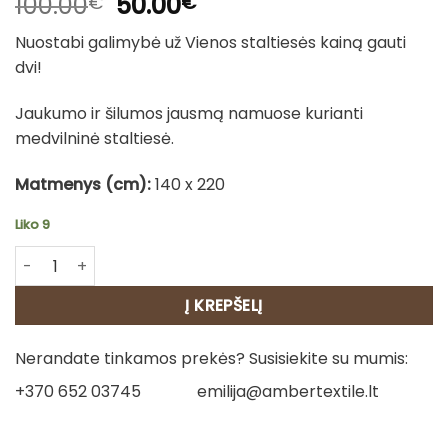
Original
Current
100.00
50.00
€
€
price
price
Nuostabi galimybė už Vienos staltiesės kainą gauti
was:
is:
dvi!
100.00€.
50.00€.
Jaukumo ir šilumos jausmą namuose kurianti
medvilninė staltiesė.
Matmenys (cm):
140 x 220
Liko 9
produkto kiekis: Medvilninė staltiesė - Šokėjai (ruda) / 1 
Į KREPŠELĮ
Nerandate tinkamos prekės? Susisiekite su mumis:
+370 652 03745
emilija@ambertextile.lt