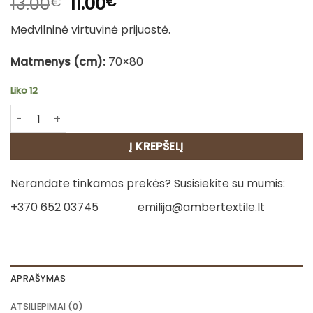
Original
Current
13.00
11.00
€
€
price
price
Medvilninė virtuvinė prijuostė.
was:
is:
13.00€.
11.00€.
Matmenys (cm):
70×80
Liko 12
produkto kiekis: Medvilninė virtuvės prijuostė - Kalėdos 2
Į KREPŠELĮ
Nerandate tinkamos prekės? Susisiekite su mumis:
+370 652 03745
emilija@ambertextile.lt
APRAŠYMAS
ATSILIEPIMAI (0)