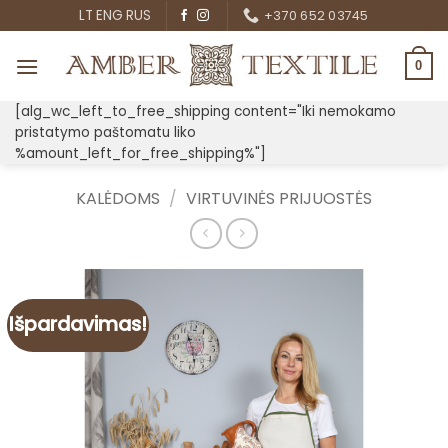
Skip
LT
ENG
RUS
+370 652 03745
to
content
0
[alg_wc_left_to_free_shipping content="Iki nemokamo
pristatymo paštomatu liko
%amount_left_for_free_shipping%"]
KALĖDOMS
/
VIRTUVINĖS PRIJUOSTĖS
Išpardavimas!