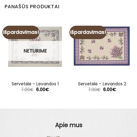
PANAŠŪS PRODUKTAI
Išpardavimas!
Išpardavimas!
NETURIME
Servetėlė – Levandos 1
Servetėlė – Levandos 2
Original
Current
Original
Current
7.00
€
6.00
€
7.00
€
6.00
€
price
price
price
price
was:
is:
was:
is:
7.00€.
6.00€.
7.00€.
6.00€.
Apie mus