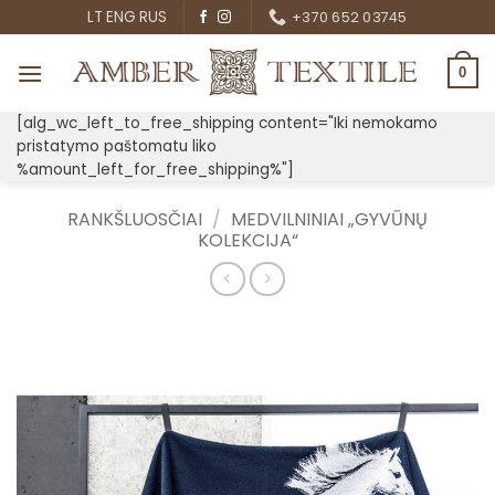
Skip
LT
ENG
RUS
+370 652 03745
to
content
0
[alg_wc_left_to_free_shipping content="Iki nemokamo
pristatymo paštomatu liko
%amount_left_for_free_shipping%"]
RANKŠLUOSČIAI
/
MEDVILNINIAI „GYVŪNŲ
KOLEKCIJA“