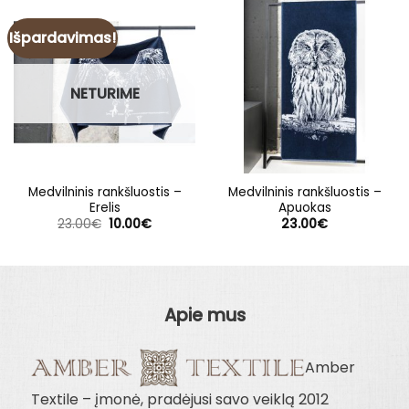
Išpardavimas!
NETURIME
Medvilninis rankšluostis –
Medvilninis rankšluostis –
Erelis
Apuokas
Original
Current
23.00
€
10.00
€
23.00
€
price
price
was:
is:
23.00€.
10.00€.
Apie mus
Amber
Textile – įmonė, pradėjusi savo veiklą 2012