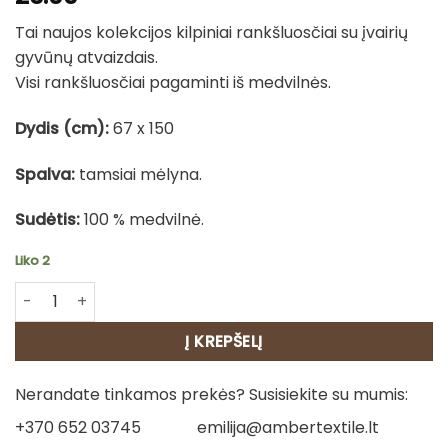
Tai naujos kolekcijos kilpiniai rankšluosčiai su įvairių
gyvūnų atvaizdais.
Visi rankšluosčiai pagaminti iš medvilnės.
Dydis (cm):
67 x 150
Spalva:
tamsiai mėlyna.
Sudėtis:
100 % medvilnė.
Liko 2
produkto kiekis: Medvilninis rankšluostis - Arkliai 2
Į KREPŠELĮ
Nerandate tinkamos prekės? Susisiekite su mumis:
+370 652 03745
emilija@ambertextile.lt