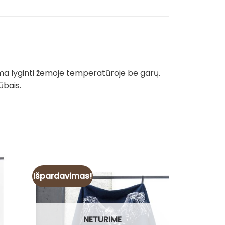
ma lyginti žemoje temperatūroje be garų.
ūbais.
Išpardavimas!
NETURIME