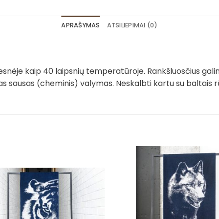
APRAŠYMAS
ATSILIEPIMAI (0)
snėje kaip 40 laipsnių temperatūroje. Rankšluosčius gali
mas sausas (cheminis) valymas. Neskalbti kartu su baltais r