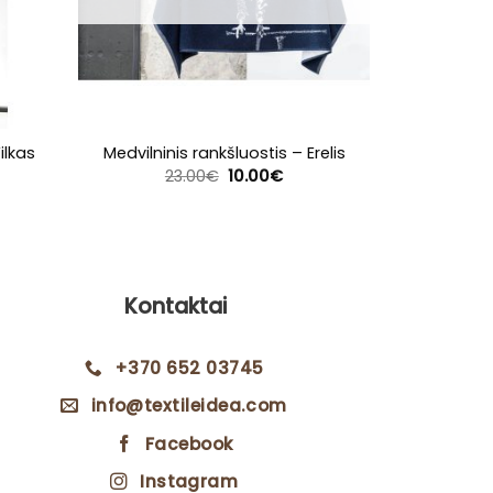
ilkas
Medvilninis rankšluostis – Erelis
Medvilnini
Original
Current
23.00
€
10.00
€
price
price
was:
is:
23.00€.
10.00€.
Kontaktai
+370 652 03745
info@textileidea.com
Facebook
Instagram