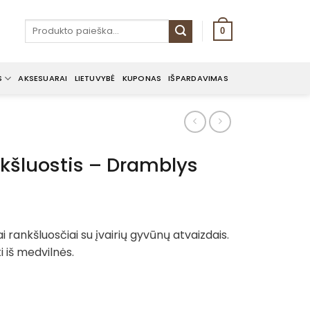
Ieškoti:
0
S
AKSESUARAI
LIETUVYBĖ
KUPONAS
IŠPARDAVIMAS
nkšluostis – Dramblys
ai rankšluosčiai su įvairių gyvūnų atvaizdais.
i iš medvilnės.