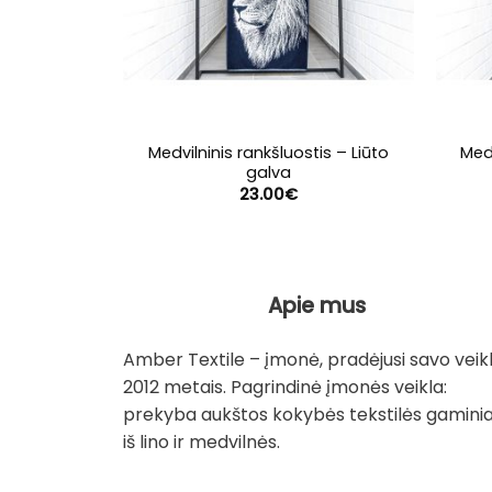
Medvilninis rankšluostis – Liūto
Medv
galva
23.00
€
Apie mus
Amber Textile – įmonė, pradėjusi savo veik
2012 metais. Pagrindinė įmonės veikla:
prekyba aukštos kokybės tekstilės gaminia
iš lino ir medvilnės.