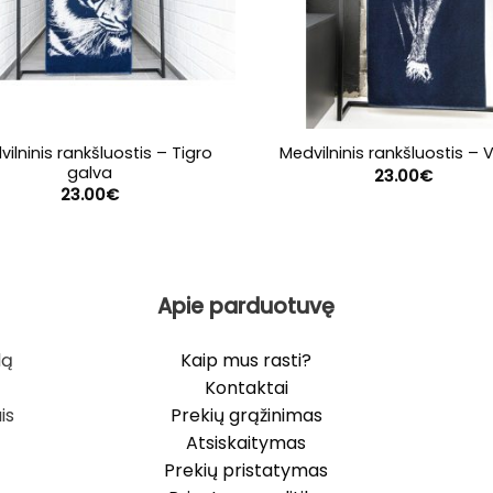
ilninis rankšluostis – Tigro
Medvilninis rankšluostis – V
galva
23.00
€
23.00
€
Apie parduotuvę
lą
Kaip mus rasti?
Kontaktai
is
Prekių grąžinimas
Atsiskaitymas
Prekių pristatymas