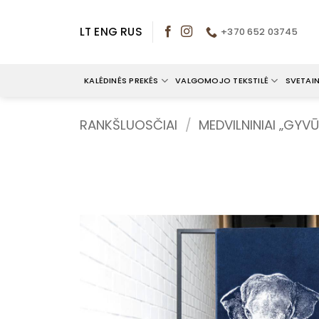
Skip
to
LT
ENG
RUS
+370 652 03745
content
KALĖDINĖS PREKĖS
VALGOMOJO TEKSTILĖ
SVETAIN
RANKŠLUOSČIAI
/
MEDVILNINIAI „GYV