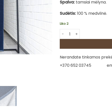
Spalva:
tamsiai mėlyna.
Sudėtis:
100 % medvilnė.
Liko 2
produkto kiekis: Medvilninis
Nerandate tinkamos prekės
+370 652 03745
em