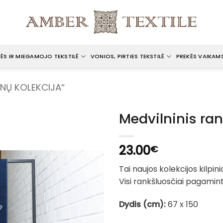
ĖS IR MIEGAMOJO TEKSTILĖ
VONIOS, PIRTIES TEKSTILĖ
PREKĖS VAIKAM
ŪNŲ KOLEKCIJA“
Medvilninis ra
23.00
€
Tai naujos kolekcijos kilpini
Visi rankšluosčiai pagamint
Dydis (cm):
67 x 150