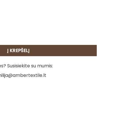
 rankšluostis - Dramblys
Į KREPŠELĮ
? Susisiekite su mumis:
ilija@ambertextile.lt