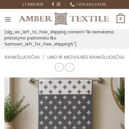
Skip
LT
ENG
RUS
+370 652 03745
to
content
0
[alg_wc_left_to_free_shipping content="Iki nemokamo
pristatymo paštomatu liko
%amount_left_for_free_shipping%"]
RANKŠLUOSČIAI
/
LINO IR MEDVILNĖS RANKŠLUOSČIAI