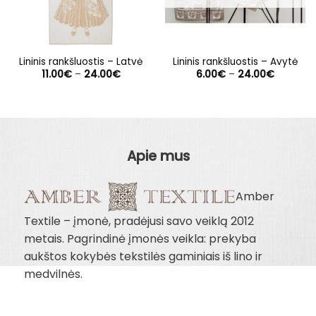
Lininis rankšluostis – Latvė
Lininis rankšluostis – Avytė
Price
Price
11.00
€
–
24.00
€
6.00
€
–
24.00
€
range:
range:
11.00€
6.00€
through
through
24.00€
24.00€
Apie mus
Amber
Textile – įmonė, pradėjusi savo veiklą 2012
metais. Pagrindinė įmonės veikla: prekyba
aukštos kokybės tekstilės gaminiais iš lino ir
medvilnės.