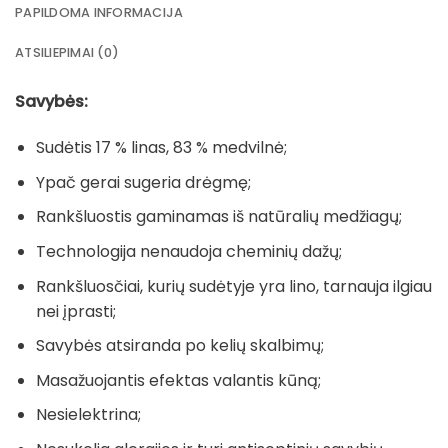
PAPILDOMA INFORMACIJA
ATSILIEPIMAI (0)
Savybės:
Sudėtis 17 % linas, 83 % medvilnė;
Ypač gerai sugeria drėgmę;
Rankšluostis gaminamas iš natūralių medžiagų;
Technologija nenaudoja cheminių dažų;
Rankšluosčiai, kurių sudėtyje yra lino, tarnauja ilgiau
nei įprasti;
Savybės atsiranda po kelių skalbimų;
Masažuojantis efektas valantis kūną;
Nesielektrina;