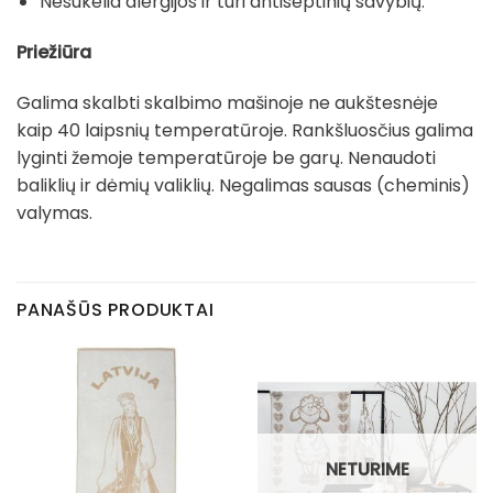
Nesukelia alergijos ir turi antiseptinių savybių.
Priežiūra
Galima skalbti skalbimo mašinoje ne aukštesnėje
kaip 40 laipsnių temperatūroje. Rankšluosčius galima
lyginti žemoje temperatūroje be garų. Nenaudoti
baliklių ir dėmių valiklių. Negalimas sausas (cheminis)
valymas.
PANAŠŪS PRODUKTAI
NETURIME