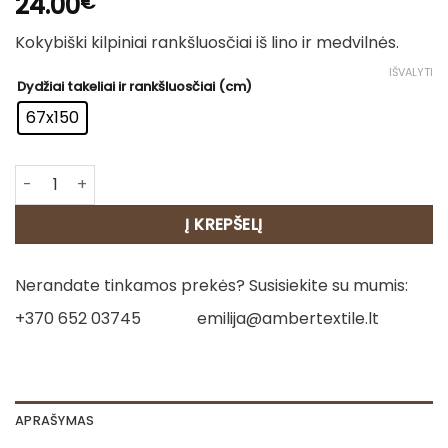
24.00
€
Kokybiški kilpiniai rankšluosčiai iš lino ir medvilnės.
IŠVALYTI
Dydžiai takeliai ir rankšluosčiai (cm)
67x150
produkto kiekis: Pilkas lininis rankšluostis - Karališka lelija
Į KREPŠELĮ
Nerandate tinkamos prekės? Susisiekite su mumis:
+370 652 03745
emilija@ambertextile.lt
APRAŠYMAS