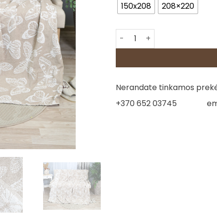
150x208
208×220
produkto kiekis: Pledas - Dr
Nerandate tinkamos prekės
+370 652 03745
em