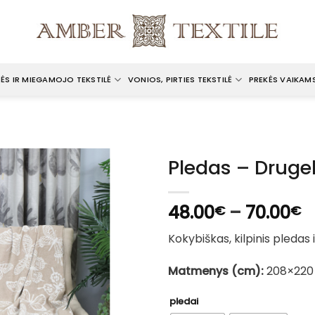
ĖS IR MIEGAMOJO TEKSTILĖ
VONIOS, PIRTIES TEKSTILĖ
PREKĖS VAIKAM
Pledas – Drugel
P
48.00
–
70.00
€
€
r
Kokybiškas, kilpinis pledas i
4
t
Matmenys (cm):
208×220
7
pledai