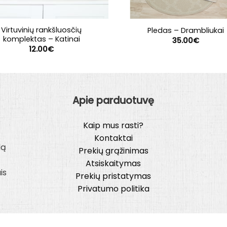
Virtuvinių rankšluosčių
Pledas – Drambliukai
komplektas – Katinai
35.00
€
12.00
€
Apie parduotuvę
Kaip mus rasti?
Kontaktai
lą
Prekių grąžinimas
Atsiskaitymas
is
Prekių pristatymas
Privatumo politika