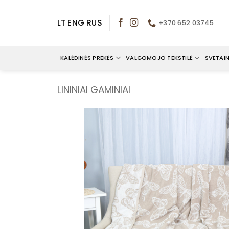
Skip
to
LT
ENG
RUS
+370 652 03745
content
KALĖDINĖS PREKĖS
VALGOMOJO TEKSTILĖ
SVETAIN
LININIAI GAMINIAI