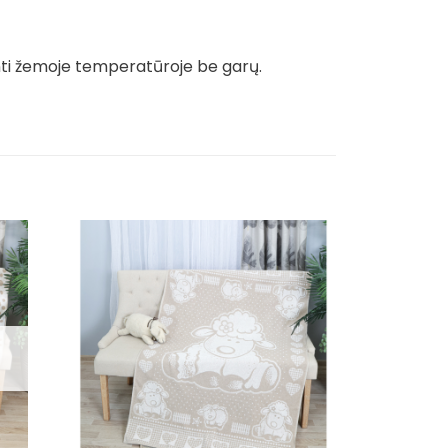
nti žemoje temperatūroje be garų.
Išpardavim