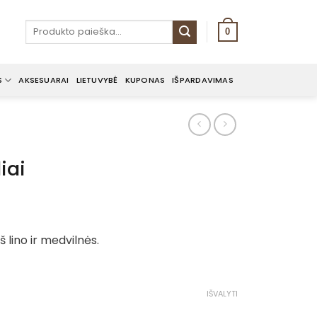
Ieškoti:
0
S
AKSESUARAI
LIETUVYBĖ
KUPONAS
IŠPARDAVIMAS
iai
rice
ange:
š lino ir medvilnės.
8.00€
hrough
0.00€
IŠVALYTI