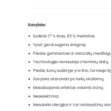
Savybės:
Sudėtis 17 % linas, 83 % medvilnė;
Ypač gerai sugeria drėgmę;
Pledas gaminamas iš natūralių medžiagų
Technologija nenaudoja cheminių dažų;
Pledai, kurių sudėtyje yra lino, tarnauja ilg
Savybės atsiranda po kelių skalbimų;
Masažuojantis efektas valantis kūną;
Nesielektrina;
Nesukelia alergijos ir turi antiseptinių sav