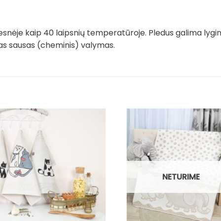
snėje kaip 40 laipsnių temperatūroje. Pledus galima lygi
imas sausas (cheminis) valymas.
NETURIME