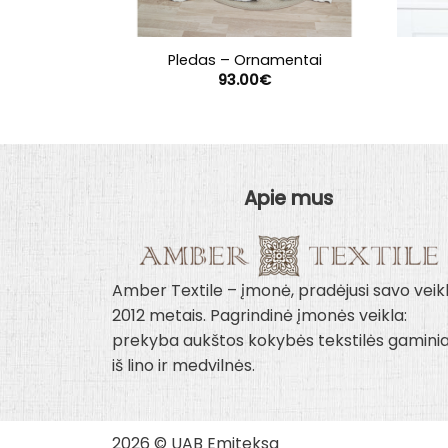
Pledas – Ornamentai
93.00
€
Apie mus
Amber Textile – įmonė, pradėjusi savo veik
2012 metais. Pagrindinė įmonės veikla:
prekyba aukštos kokybės tekstilės gaminia
iš lino ir medvilnės.
2026 © UAB Emiteksa