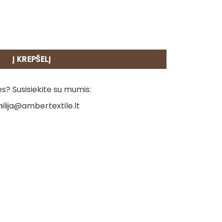
ugeliai
Į KREPŠELĮ
? Susisiekite su mumis:
ilija@ambertextile.lt