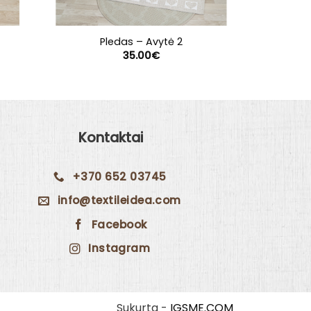
Pledas – Avytė 2
Linini
35.00
€
12
Kontaktai
+370 652 03745
info@textileidea.com
Facebook
Instagram
Sukurta -
IGSME.COM