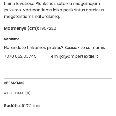
Lininė lovatiesė Plunksnos suteikia miegamajam
jaukumo. Vertinantiems laiko patikrintus gaminius,
mėgstantiems natūralumą.
Matmenys (cm):
195×220
Neturime
Nerandate tinkamos prekės? Susisiekite su mumis:
+370 652 03745
emilija@ambertextile.lt
APRAŠYMAS
ATSILIEPIMAI (0)
Sudėtis:
100% linas.