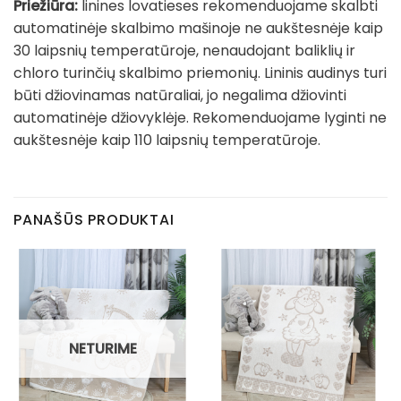
Priežiūra:
linines lovatieses rekomenduojame skalbti
automatinėje skalbimo mašinoje ne aukštesnėje kaip
30 laipsnių temperatūroje, nenaudojant baliklių ir
chloro turinčių skalbimo priemonių. Lininis audinys turi
būti džiovinamas natūraliai, jo negalima džiovinti
automatinėje džiovyklėje. Rekomenduojame lyginti ne
aukštesnėje kaip 110 laipsnių temperatūroje.
PANAŠŪS PRODUKTAI
NETURIME