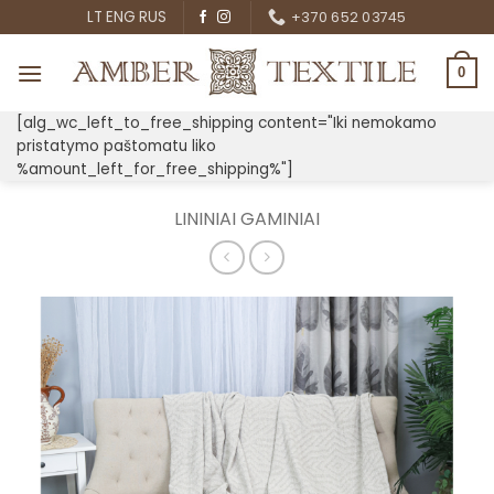
Skip
LT
ENG
RUS
+370 652 03745
to
content
0
[alg_wc_left_to_free_shipping content="Iki nemokamo
pristatymo paštomatu liko
%amount_left_for_free_shipping%"]
LININIAI GAMINIAI