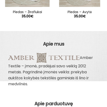
Pledas – Žirafiukai
Pledas – Avytė
35.00
€
35.00
€
Apie mus
Amber
Textile – įmonė, pradėjusi savo veiklą 2012
metais. Pagrindinė įmonės veikla: prekyba
aukštos kokybės tekstilės gaminiais iš lino ir
medvilnės.
Apie parduotuvę