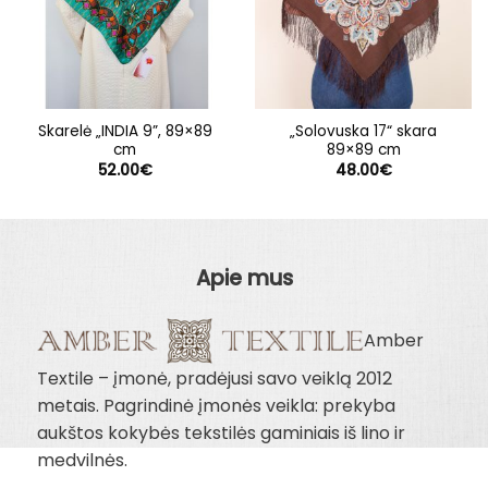
Skarelė „INDIA 9”, 89×89
„Solovuska 17“ skara
cm
89×89 cm
52.00
€
48.00
€
Apie mus
Amber
Textile – įmonė, pradėjusi savo veiklą 2012
metais. Pagrindinė įmonės veikla: prekyba
aukštos kokybės tekstilės gaminiais iš lino ir
medvilnės.