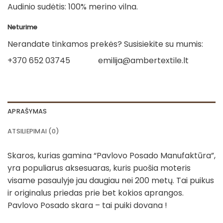
Audinio sudėtis: 100% merino vilna.
Neturime
Nerandate tinkamos prekės? Susisiekite su mumis:
+370 652 03745
emilija@ambertextile.lt
APRAŠYMAS
ATSILIEPIMAI (0)
Skaros, kurias gamina “Pavlovo Posado Manufaktūra”,
yra populiarus aksesuaras, kuris puošia moteris
visame pasaulyje jau daugiau nei 200 metų. Tai puikus
ir originalus priedas prie bet kokios aprangos.
Pavlovo Posado skara – tai puiki dovana !