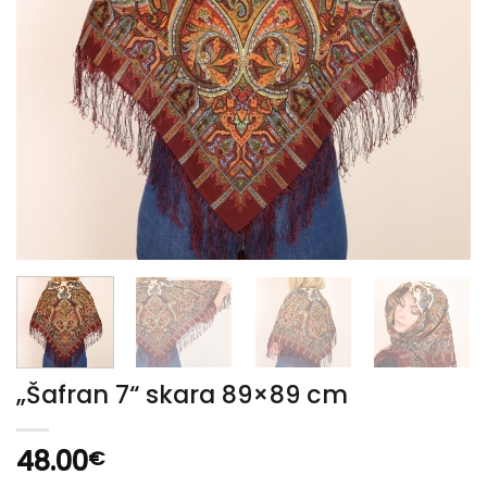
„Šafran 7“ skara 89×89 cm
48.00
€