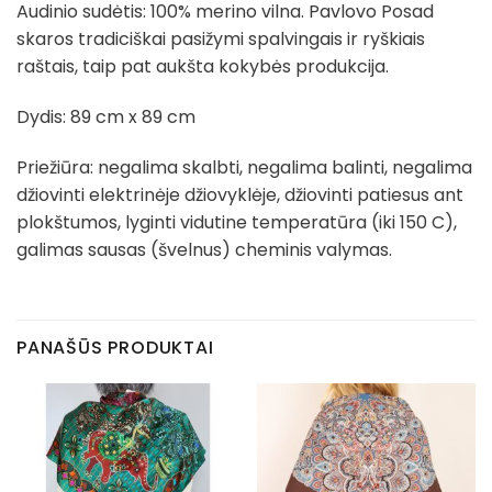
Audinio sudėtis: 100% merino vilna. Pavlovo Posad
skaros tradiciškai pasižymi spalvingais ir ryškiais
raštais, taip pat aukšta kokybės produkcija.
Dydis: 89 cm x 89 cm
Priežiūra: negalima skalbti, negalima balinti, negalima
džiovinti elektrinėje džiovyklėje, džiovinti patiesus ant
plokštumos, lyginti vidutine temperatūra (iki 150 C),
galimas sausas (švelnus) cheminis valymas.
PANAŠŪS PRODUKTAI