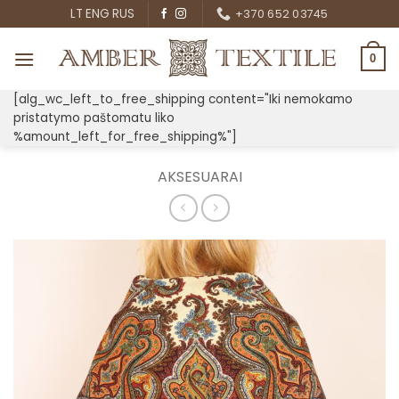
Skip
LT
ENG
RUS
+370 652 03745
to
content
0
[alg_wc_left_to_free_shipping content="Iki nemokamo
pristatymo paštomatu liko
%amount_left_for_free_shipping%"]
AKSESUARAI