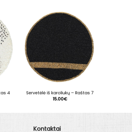
tas 4
Servetėlė iš karoliukų – Raštas 7
Servetėlė i
15.00
€
Kontaktai