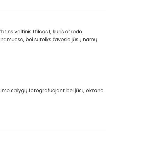
tins veltinis (filcas), kuris atrodo
ą namuose, bei suteiks žavesio jūsų namų
etimo sąlygų fotografuojant bei jūsų ekrano