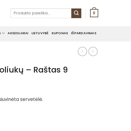
Ieškoti:
0
S
AKSESUARAI
LIETUVYBĖ
KUPONAS
IŠPARDAVIMAS
roliukų – Raštas 9
siuvinėta servetėlė.