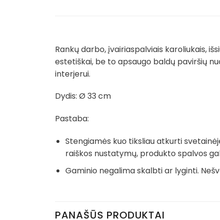
Rankų darbo, įvairiaspalviais karoliukais, iš
estetiškai, be to apsaugo baldų paviršių n
interjerui.
Dydis: Ø 33 cm
Pastaba:
Stengiamės kuo tiksliau atkurti svetainė
raiškos nustatymų, produkto spalvos gali š
Gaminio negalima skalbti ar lyginti. N
PANAŠŪS PRODUKTAI