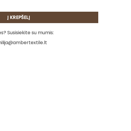
 karoliukų - Raštas 9
Į KREPŠELĮ
? Susisiekite su mumis:
ilija@ambertextile.lt