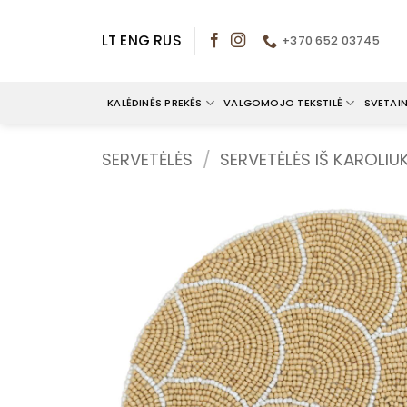
Skip
to
LT
ENG
RUS
+370 652 03745
content
KALĖDINĖS PREKĖS
VALGOMOJO TEKSTILĖ
SVETAIN
SERVETĖLĖS
/
SERVETĖLĖS IŠ KAROLIU