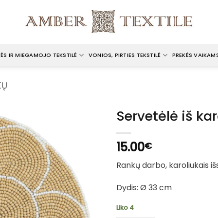
ĖS IR MIEGAMOJO TEKSTILĖ
VONIOS, PIRTIES TEKSTILĖ
PREKĖS VAIKAM
KŲ
Servetėlė iš ka
15.00
€
Rankų darbo, karoliukais iš
Dydis: Ø 33 cm
Liko 4