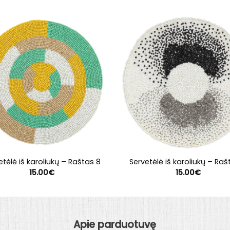
etėlė iš karoliukų – Raštas 8
Servetėlė iš karoliukų – Raš
15.00
€
15.00
€
Apie parduotuvę