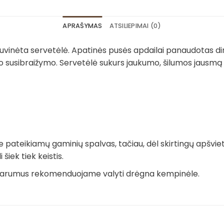
APRAŠYMAS
ATSILIEPIMAI (0)
siuvinėta servetėlė. Apatinės pusės apdailai panaudotas dirb
uo susibraižymo. Servetėlė sukurs jaukumo, šilumos jausm
je pateikiamų gaminių spalvas, tačiau, dėl skirtingų apšvi
iek tiek keistis.
ešvarumus rekomenduojame valyti drėgna kempinėle.