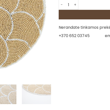
produkto kiekis: Servetėlė iš
Nerandate tinkamos prekės
+370 652 03745
em