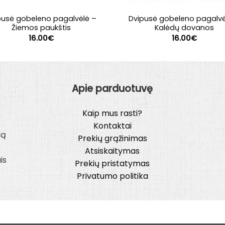
pusė gobeleno pagalvėlė –
Dvipusė gobeleno pagalvė
Žiemos paukštis
Kalėdų dovanos
16.00
€
16.00
€
Apie parduotuvę
Kaip mus rasti?
Kontaktai
lą
Prekių grąžinimas
Atsiskaitymas
is
Prekių pristatymas
Privatumo politika