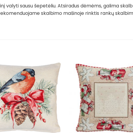
į valyti sausu šepetėliu. Atsiradus dėmėms, galima skalb
rekomenduojame skalbimo mašinoje rinktis rankų skalbimo 