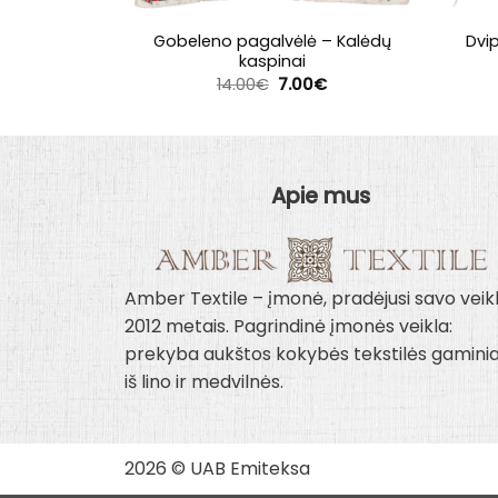
Gobeleno pagalvėlė – Kalėdų
Dvi
kaspinai
Original
Current
14.00
€
7.00
€
price
price
was:
is:
14.00€.
7.00€.
Apie mus
Amber Textile – įmonė, pradėjusi savo veik
2012 metais. Pagrindinė įmonės veikla:
prekyba aukštos kokybės tekstilės gaminia
iš lino ir medvilnės.
2026 © UAB Emiteksa