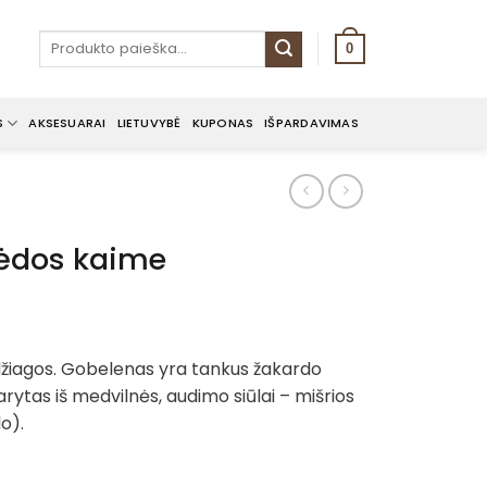
Ieškoti:
0
S
AKSESUARAI
LIETUVYBĖ
KUPONAS
IŠPARDAVIMAS
lėdos kaime
žiagos. Gobelenas yra tankus žakardo
rytas iš medvilnės, audimo siūlai – mišrios
lo).