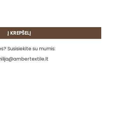
- Kalėdos kaime
Į KREPŠELĮ
? Susisiekite su mumis:
ilija@ambertextile.lt