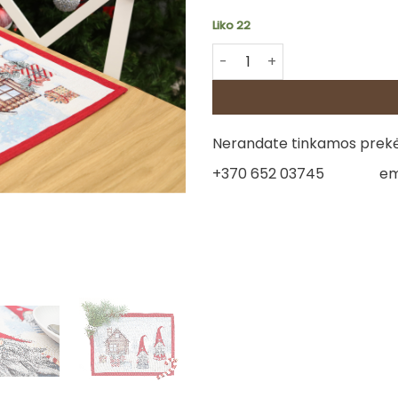
Liko 22
produkto kiekis: Servetėlė 
Nerandate tinkamos prekės
+370 652 03745
em