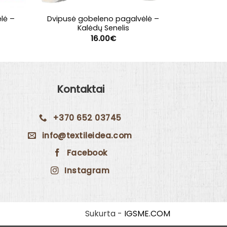
lė –
Dvipusė gobeleno pagalvėlė –
Stalti
Kalėdų Senelis
28
16.00
€
Kontaktai
+370 652 03745
info@textileidea.com
Facebook
Instagram
Sukurta -
IGSME.COM