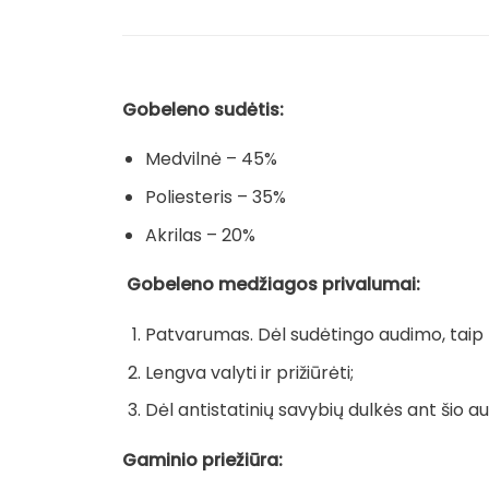
Gobeleno sudėtis:
Medvilnė – 45%
Poliesteris – 35%
Akrilas – 20%
Gobeleno medžiagos privalumai:
Patvarumas. Dėl sudėtingo audimo, taip pa
Lengva valyti ir prižiūrėti;
Dėl antistatinių savybių dulkės ant šio au
Gaminio priežiūra: