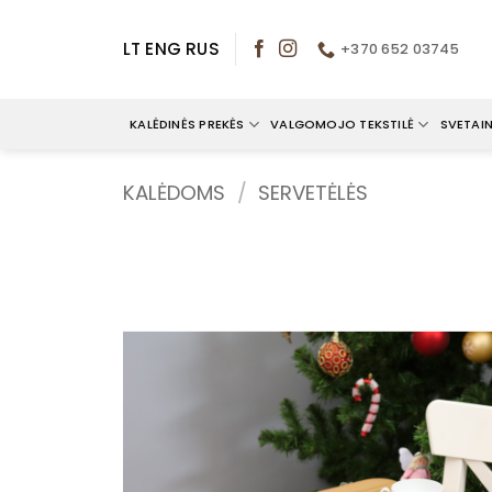
Skip
to
LT
ENG
RUS
+370 652 03745
content
KALĖDINĖS PREKĖS
VALGOMOJO TEKSTILĖ
SVETAIN
KALĖDOMS
/
SERVETĖLĖS