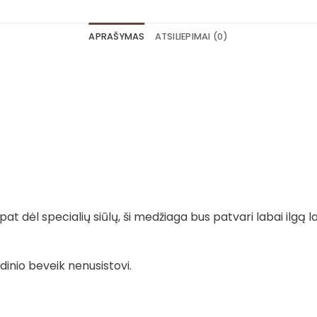
APRAŠYMAS
ATSILIEPIMAI (0)
t dėl specialių siūlų, ši medžiaga bus patvari labai ilgą la
dinio beveik nenusistovi.