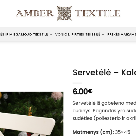
ĖS IR MIEGAMOJO TEKSTILĖ
VONIOS, PIRTIES TEKSTILĖ
PREKĖS VAIKAM
Servetėlė – Ka
6.00
€
Servetėlė iš gobeleno med
audinys. Pagrindas yra suda
sudėties (poliesterio ir akri
Matmenys (cm):
35×45