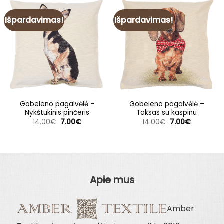
Išpardavimas!
Išpardavimas!
Gobeleno pagalvėlė –
Gobeleno pagalvėlė –
Nykštukinis pinčeris
Taksas su kaspinu
Original
Current
Original
Current
14.00
€
7.00
€
14.00
€
7.00
€
price
price
price
price
was:
is:
was:
is:
14.00€.
7.00€.
14.00€.
7.00€.
Apie mus
Amber