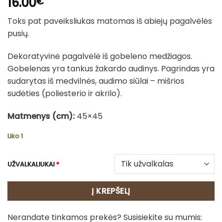
16.00
€
Toks pat paveiksliukas matomas iš abiejų pagalvėlės
pusių.
Dekoratyvinė pagalvėlė iš gobeleno medžiagos.
Gobelenas yra tankus žakardo audinys. Pagrindas yra
sudarytas iš medvilnės, audimo siūlai – mišrios
sudėties (poliesterio ir akrilo).
Matmenys (cm):
45×45
Liko 1
UŽVALKALIUKAI
*
Į KREPŠELĮ
Nerandate tinkamos prekės? Susisiekite su mumis: