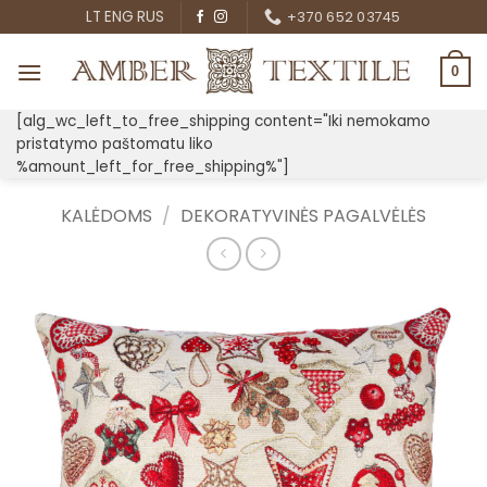
Skip
LT
ENG
RUS
+370 652 03745
to
content
0
[alg_wc_left_to_free_shipping content="Iki nemokamo
pristatymo paštomatu liko
%amount_left_for_free_shipping%"]
KALĖDOMS
/
DEKORATYVINĖS PAGALVĖLĖS