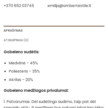
+370 652 03745
emilija@ambertextile.lt
APRAŠYMAS
ATSILIEPIMAI (0)
Gobeleno sudėtis:
Medvilnė – 45%
Poliesteris – 35%
Akrilas – 20%
Gobeleno medžiagos privalumai:
1. Patvarumas. Dėl sudėtingo audimo, taip pat dėl
specialių siūlų, ši medžiaga bus patvari labai ilgą laiką;