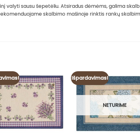
į valyti sausu šepetėliu. Atsiradus dėmėms, galima skalb
rekomenduojame skalbimo mašinoje rinktis rankų skalbimo 
avimas!
Išpardavimas!
NETURIME