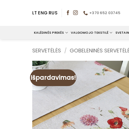
Skip
to
LT
ENG
RUS
+370 652 03745
content
KALĖDINĖS PREKĖS
VALGOMOJO TEKSTILĖ
SVETAIN
SERVETĖLĖS
/
GOBELENINĖS SERVETĖL
Išpardavimas!