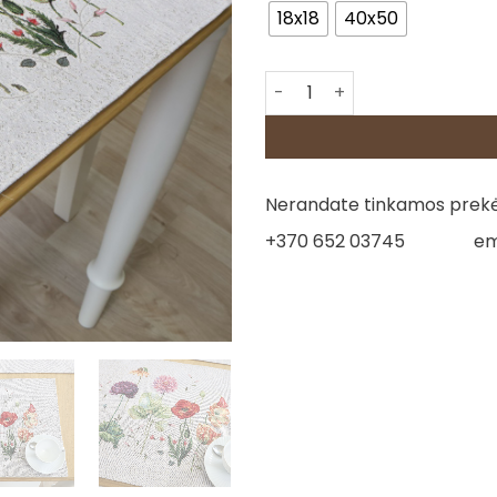
18x18
40x50
produkto kiekis: Servetėlės 
Nerandate tinkamos prekės
+370 652 03745
em