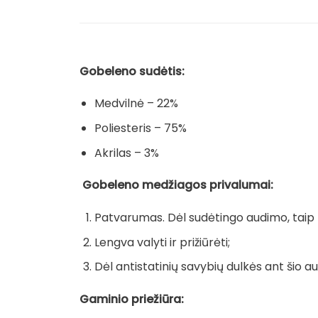
Gobeleno sudėtis:
Medvilnė – 22%
Poliesteris – 75%
Akrilas – 3%
Gobeleno medžiagos privalumai:
Patvarumas. Dėl sudėtingo audimo, taip pa
Lengva valyti ir prižiūrėti;
Dėl antistatinių savybių dulkės ant šio au
Gaminio priežiūra: