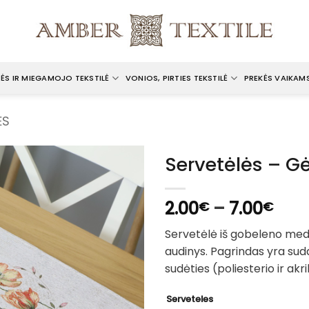
ĖS IR MIEGAMOJO TEKSTILĖ
VONIOS, PIRTIES TEKSTILĖ
PREKĖS VAIKAM
ĖS
Servetėlės – G
Pric
2.00
–
7.00
€
€
rang
Servetėlė iš gobeleno med
2.0
audinys. Pagrindas yra suda
thr
sudėties (poliesterio ir akri
7.0
Serveteles