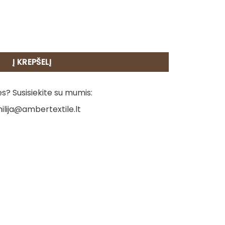
- Gėlynas
Į KREPŠELĮ
? Susisiekite su mumis:
ilija@ambertextile.lt