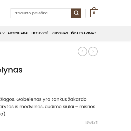
Ieškoti:
0
S
AKSESUARAI
LIETUVYBĖ
KUPONAS
IŠPARDAVIMAS
ėlynas
e
e:
žiagos. Gobelenas yra tankus žakardo
0€
rytas iš medvilnės, audimo siūlai – mišrios
ough
lo).
0€
IŠVALYTI