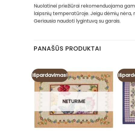
Nuolatinei priežiūrai rekomenduojama gamin
laipsnių temperatūroje. Jeigu dėmių nėra, 
Geriausia naudoti lygintuvą su garais.
PANAŠŪS PRODUKTAI
Išpardavimas!
Išpard
NETURIME