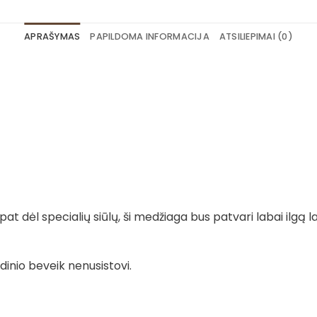
APRAŠYMAS
PAPILDOMA INFORMACIJA
ATSILIEPIMAI (0)
t dėl specialių siūlų, ši medžiaga bus patvari labai ilgą la
dinio beveik nenusistovi.