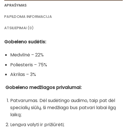
APRAŠYMAS
PAPILDOMA INFORMACIJA
ATSILIEPIMAI (0)
Gobeleno sudėtis:
Medvilnė – 22%
Poliesteris – 75%
Akrilas – 3%
Gobeleno medžiagos privalumai:
Patvarumas. Dėl sudėtingo audimo, taip pat dėl
specialių siūlų, ši medžiaga bus patvari labai ilgą
laiką;
Lengva valyti ir prižiūrėti;