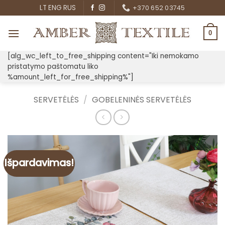
Skip
LT
ENG
RUS
+370 652 03745
to
content
0
[alg_wc_left_to_free_shipping content="Iki nemokamo
pristatymo paštomatu liko
%amount_left_for_free_shipping%"]
SERVETĖLĖS
/
GOBELENINĖS SERVETĖLĖS
Išpardavimas!