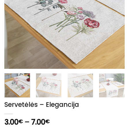
Servetėlės – Elegancija
Price
3.00
–
7.00
€
€
range: