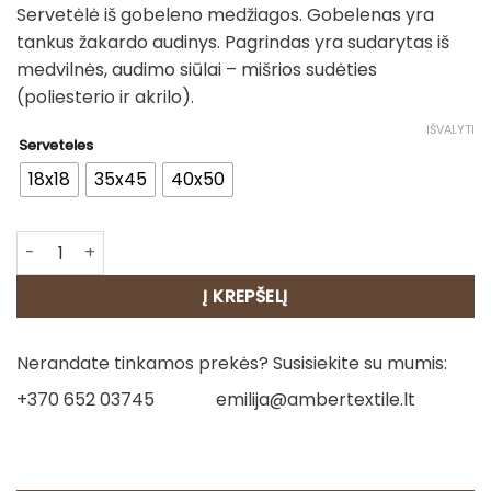
Servetėlė iš gobeleno medžiagos. Gobelenas yra
3.00€
tankus žakardo audinys. Pagrindas yra sudarytas iš
through
medvilnės, audimo siūlai – mišrios sudėties
7.00€
(poliesterio ir akrilo).
IŠVALYTI
Serveteles
18x18
35x45
40x50
produkto kiekis: Servetėlės - Elegancija
Į KREPŠELĮ
Nerandate tinkamos prekės? Susisiekite su mumis:
+370 652 03745
emilija@ambertextile.lt