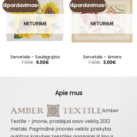
Išpardavimas!
Išpardavimas!
NETURIME
NETURIME
Servetėlė – Saulėgrąžos
Servetėlė – Amara
Original
Current
Original
Current
7.00
€
6.00
€
7.00
€
3.00
€
price
price
price
price
was:
is:
was:
is:
7.00€.
6.00€.
7.00€.
3.00€.
Apie mus
Amber
Textile – įmonė, pradėjusi savo veiklą 2012
metais. Pagrindinė įmonės veikla: prekyba
aukštos kokybės tekstilės gaminiais iš lino ir