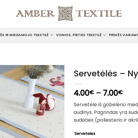
ĖS IR MIEGAMOJO TEKSTILĖ
VONIOS, PIRTIES TEKSTILĖ
PREKĖS VAIKAM
Servetėlės – N
Pric
4.00
–
7.00
€
€
ran
Servetėlė iš gobeleno med
4.0
audinys. Pagrindas yra suda
thr
sudėties (poliesterio ir akri
7.0
Serveteles