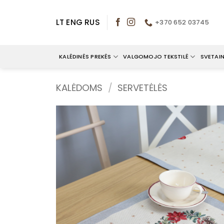
Skip
to
LT
ENG
RUS
+370 652 03745
content
KALĖDINĖS PREKĖS
VALGOMOJO TEKSTILĖ
SVETAIN
KALĖDOMS
/
SERVETĖLĖS