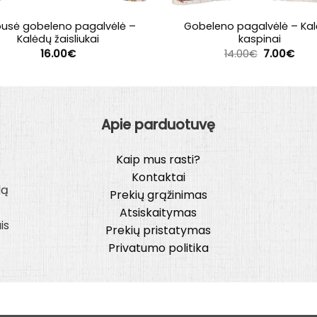
pusė gobeleno pagalvėlė –
Gobeleno pagalvėlė – Ka
Kalėdų žaisliukai
kaspinai
Original
Curr
16.00
€
14.00
€
7.00
€
price
pric
was:
is:
14.00€.
7.00
Apie parduotuvę
Kaip mus rasti?
Kontaktai
lą
Prekių grąžinimas
Atsiskaitymas
is
Prekių pristatymas
Privatumo politika