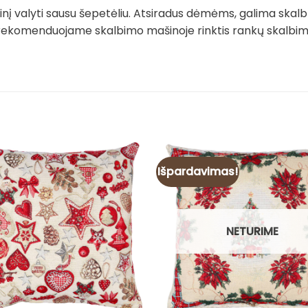
į valyti sausu šepetėliu. Atsiradus dėmėms, galima skalb
rekomenduojame skalbimo mašinoje rinktis rankų skalbimo 
Išpardavimas!
NETURIME