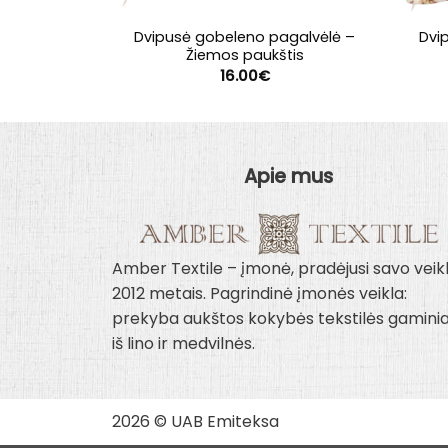
Dvipusė gobeleno pagalvėlė –
Dvi
Žiemos paukštis
16.00
€
Apie mus
Amber Textile – įmonė, pradėjusi savo veik
2012 metais. Pagrindinė įmonės veikla:
prekyba aukštos kokybės tekstilės gaminia
iš lino ir medvilnės.
2026 © UAB Emiteksa