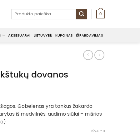
Ieškoti:
0
S
AKSESUARAI
LIETUVYBĖ
KUPONAS
IŠPARDAVIMAS
ykštukų dovanos
e
ge:
žiagos. Gobelenas yra tankus žakardo
0€
rytas iš medvilnės, audimo siūlai – mišrios
ough
lo)
0€
IŠVALYTI