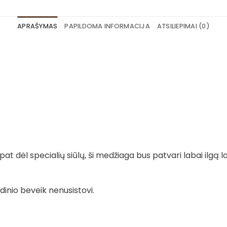
APRAŠYMAS
PAPILDOMA INFORMACIJA
ATSILIEPIMAI (0)
t dėl specialių siūlų, ši medžiaga bus patvari labai ilgą la
dinio beveik nenusistovi.