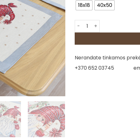
18x18
40x50
produkto kiekis: Servetėlės
Nerandate tinkamos prekės
+370 652 03745
em