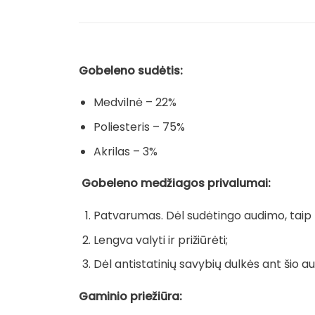
Gobeleno sudėtis:
Medvilnė – 22%
Poliesteris – 75%
Akrilas – 3%
Gobeleno medžiagos privalumai:
Patvarumas. Dėl sudėtingo audimo, taip pa
Lengva valyti ir prižiūrėti;
Dėl antistatinių savybių dulkės ant šio au
Gaminio priežiūra: