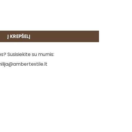
 - Nykštukų dovanos
Į KREPŠELĮ
? Susisiekite su mumis:
ilija@ambertextile.lt