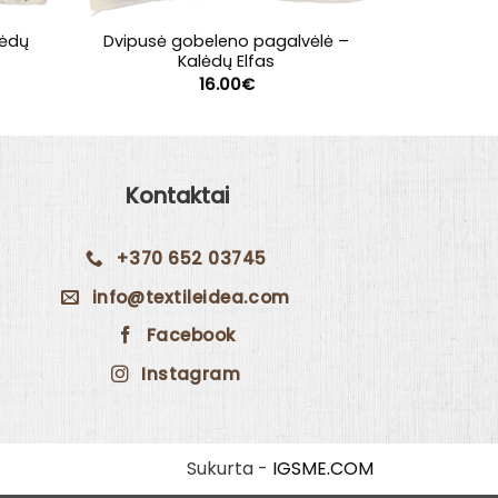
lėdų
Dvipusė gobeleno pagalvėlė –
Stalti
Kalėdų Elfas
28
ent
16.00
€
e
€.
Kontaktai
+370 652 03745
info@textileidea.com
Facebook
Instagram
Sukurta -
IGSME.COM