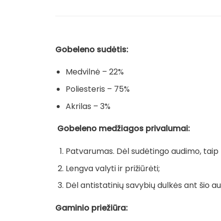
Gobeleno sudėtis:
Medvilnė – 22%
Poliesteris – 75%
Akrilas – 3%
Gobeleno medžiagos privalumai:
Patvarumas. Dėl sudėtingo audimo, taip pa
Lengva valyti ir prižiūrėti;
Dėl antistatinių savybių dulkės ant šio au
Gaminio priežiūra: