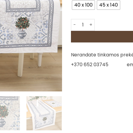
40 x 100
45 x 140
produkto kiekis: Stalo takelis
Nerandate tinkamos prekės
+370 652 03745
em