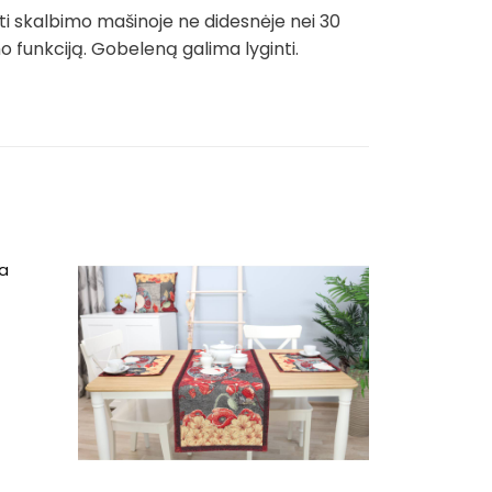
ti skalbimo mašinoje ne didesnėje nei 30
funkciją. Gobeleną galima lyginti.
ra
ce
ge:
0€
ough
00€