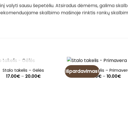
į valyti sausu šepetėliu. Atsiradus dėmėms, galima skalb
rekomenduojame skalbimo mašinoje rinktis rankų skalbimo 
NETURIME
Stalo takelis – Gėlės
Stalo takelis – Primave
Išpardavimas!
Price
Pri
17.00
€
–
20.00
€
8.00
€
–
10.00
€
range:
ran
17.00€
8.0
through
thr
20.00€
10.