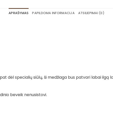
APRAŠYMAS
PAPILDOMA INFORMACIJA
ATSILIEPIMAI (0)
t dėl specialių siūlų, ši medžiaga bus patvari labai ilgą la
dinio beveik nenusistovi.