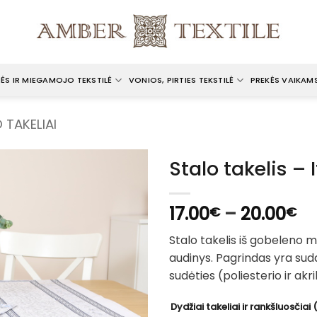
ĖS IR MIEGAMOJO TEKSTILĖ
VONIOS, PIRTIES TEKSTILĖ
PREKĖS VAIKAM
 TAKELIAI
Stalo takelis – I
Pr
17.00
–
20.00
€
€
ra
Stalo takelis iš gobeleno
17
audinys. Pagrindas yra suda
th
sudėties (poliesterio ir akri
20
Dydžiai takeliai ir rankšluosčiai