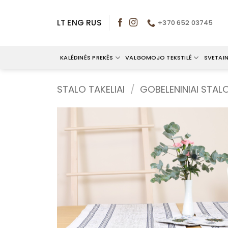
Skip
to
LT
ENG
RUS
+370 652 03745
content
KALĖDINĖS PREKĖS
VALGOMOJO TEKSTILĖ
SVETAIN
STALO TAKELIAI
/
GOBELENINIAI STALO