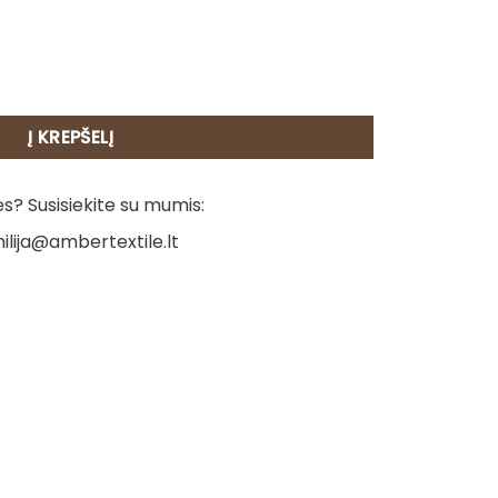
 - Italija
Į KREPŠELĮ
? Susisiekite su mumis:
ilija@ambertextile.lt