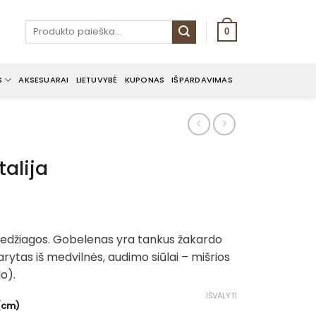
Ieškoti:
0
S
AKSESUARAI
LIETUVYBĖ
KUPONAS
IŠPARDAVIMAS
talija
ice
nge:
 medžiagos. Gobelenas yra tankus žakardo
.00€
rytas iš medvilnės, audimo siūlai – mišrios
rough
lo).
.00€
IŠVALYTI
 (cm)