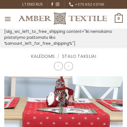
Skip
LT
ENG
RUS
+370 652 03745
to
content
0
[alg_wc_left_to_free_shipping content="Iki nemokamo
pristatymo paštomatu liko
%amount_left_for_free_shipping%"]
KALĖDOMS
/
STALO TAKELIAI