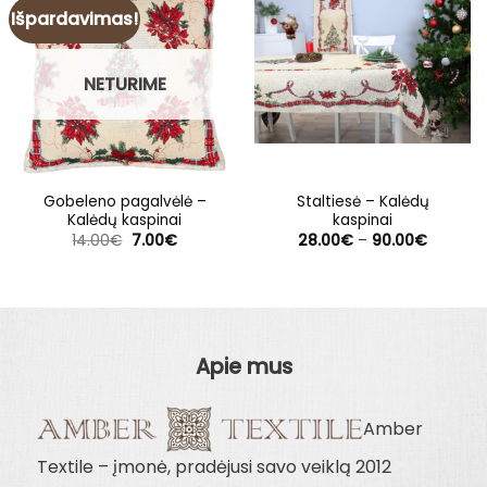
Išpardavimas!
NETURIME
Gobeleno pagalvėlė –
Staltiesė – Kalėdų
Kalėdų kaspinai
kaspinai
Original
Current
Price
14.00
€
7.00
€
28.00
€
–
90.00
€
price
price
range:
was:
is:
28.00€
14.00€.
7.00€.
through
90.00€
Apie mus
Amber
Textile – įmonė, pradėjusi savo veiklą 2012