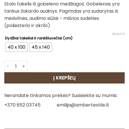
Stalo takelis iš gobeleno medžiagos. Gobelenas yra
17.00€
tankus žakardo audinys. Pagrindas yra sudarytas iš
through
medvilnės, audimo siūlai – mišrios sudėties
20.00€
(poliesterio ir akrilo)
IŠVALYTI
Dydžiai takeliai ir rankšluosčiai (cm)
40 x 100
45 x 140
produkto kiekis: Stalo takelis - Linksmų švenčių
Į KREPŠELĮ
Nerandate tinkamos prekės? Susisiekite su mumis:
+370 652 03745
emilija@ambertextile.lt