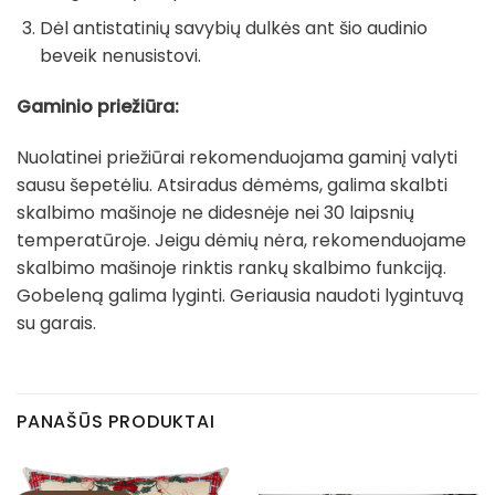
Dėl antistatinių savybių dulkės ant šio audinio
beveik nenusistovi.
Gaminio priežiūra:
Nuolatinei priežiūrai rekomenduojama gaminį valyti
sausu šepetėliu. Atsiradus dėmėms, galima skalbti
skalbimo mašinoje ne didesnėje nei 30 laipsnių
temperatūroje. Jeigu dėmių nėra, rekomenduojame
skalbimo mašinoje rinktis rankų skalbimo funkciją.
Gobeleną galima lyginti. Geriausia naudoti lygintuvą
su garais.
PANAŠŪS PRODUKTAI