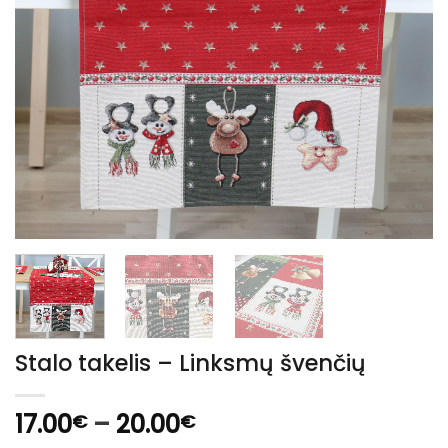
Stalo takelis – Linksmų švenčių
Price
17.00
–
20.00
€
€
range: