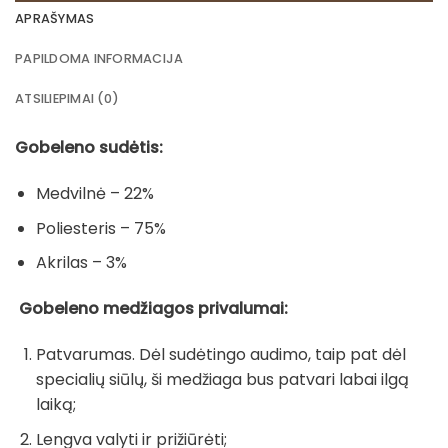
APRAŠYMAS
PAPILDOMA INFORMACIJA
ATSILIEPIMAI (0)
Gobeleno sudėtis:
Medvilnė – 22%
Poliesteris – 75%
Akrilas – 3%
Gobeleno medžiagos privalumai:
Patvarumas. Dėl sudėtingo audimo, taip pat dėl
specialių siūlų, ši medžiaga bus patvari labai ilgą
laiką;
Lengva valyti ir prižiūrėti;