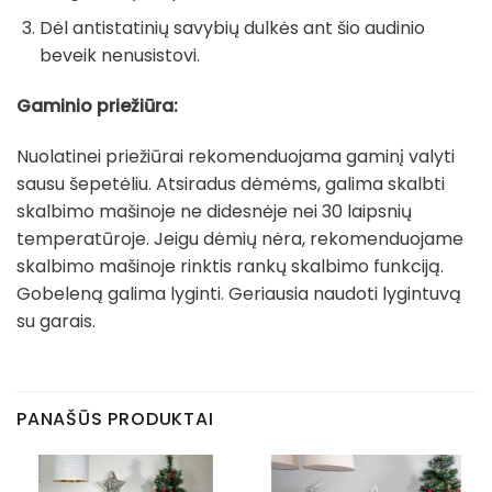
Dėl antistatinių savybių dulkės ant šio audinio
beveik nenusistovi.
Gaminio priežiūra:
Nuolatinei priežiūrai rekomenduojama gaminį valyti
sausu šepetėliu. Atsiradus dėmėms, galima skalbti
skalbimo mašinoje ne didesnėje nei 30 laipsnių
temperatūroje. Jeigu dėmių nėra, rekomenduojame
skalbimo mašinoje rinktis rankų skalbimo funkciją.
Gobeleną galima lyginti. Geriausia naudoti lygintuvą
su garais.
PANAŠŪS PRODUKTAI