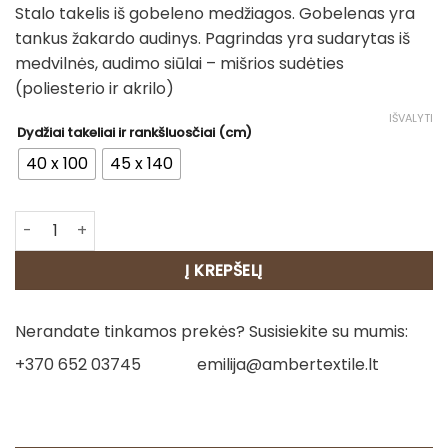
Stalo takelis iš gobeleno medžiagos. Gobelenas yra
17.00€
tankus žakardo audinys. Pagrindas yra sudarytas iš
through
medvilnės, audimo siūlai – mišrios sudėties
20.00€
(poliesterio ir akrilo)
IŠVALYTI
Dydžiai takeliai ir rankšluosčiai (cm)
40 x 100
45 x 140
produkto kiekis: Stalo takelis - Žalia giria
Į KREPŠELĮ
Nerandate tinkamos prekės? Susisiekite su mumis:
+370 652 03745
emilija@ambertextile.lt