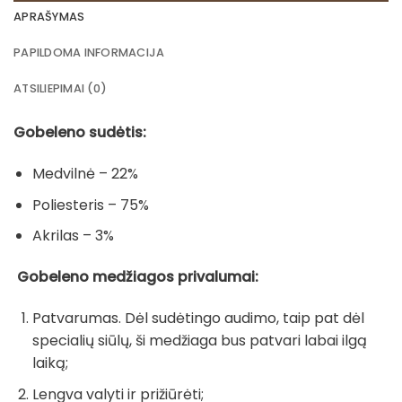
APRAŠYMAS
PAPILDOMA INFORMACIJA
ATSILIEPIMAI (0)
Gobeleno sudėtis:
Medvilnė – 22%
Poliesteris – 75%
Akrilas – 3%
Gobeleno medžiagos privalumai:
Patvarumas. Dėl sudėtingo audimo, taip pat dėl
specialių siūlų, ši medžiaga bus patvari labai ilgą
laiką;
Lengva valyti ir prižiūrėti;