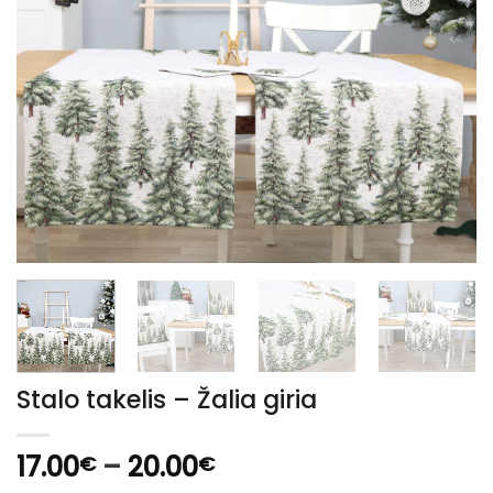
Stalo takelis – Žalia giria
Price
17.00
–
20.00
€
€
range: