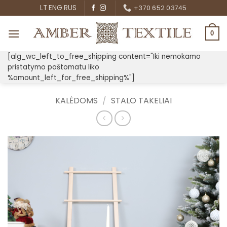
Skip
LT
ENG
RUS
+370 652 03745
to
content
0
[alg_wc_left_to_free_shipping content="Iki nemokamo
pristatymo paštomatu liko
%amount_left_for_free_shipping%"]
KALĖDOMS
/
STALO TAKELIAI