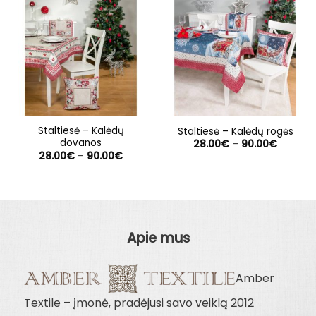
Staltiesė – Kalėdų
Staltiesė – Kalėdų rogės
dovanos
Price
28.00
€
–
90.00
€
range:
Price
28.00
€
–
90.00
€
28.00€
range:
through
28.00€
90.00€
through
90.00€
Apie mus
Amber
Textile – įmonė, pradėjusi savo veiklą 2012