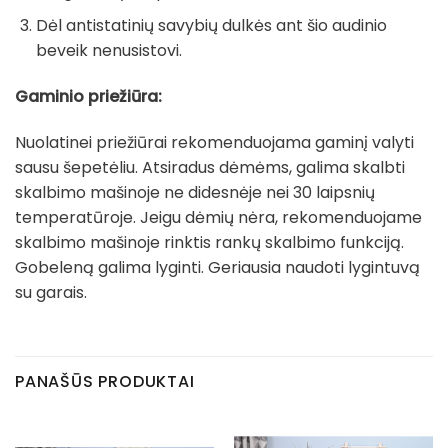
Dėl antistatinių savybių dulkės ant šio audinio
beveik nenusistovi.
Gaminio priežiūra:
Nuolatinei priežiūrai rekomenduojama gaminį valyti
sausu šepetėliu. Atsiradus dėmėms, galima skalbti
skalbimo mašinoje ne didesnėje nei 30 laipsnių
temperatūroje. Jeigu dėmių nėra, rekomenduojame
skalbimo mašinoje rinktis rankų skalbimo funkciją.
Gobeleną galima lyginti. Geriausia naudoti lygintuvą
su garais.
PANAŠŪS PRODUKTAI