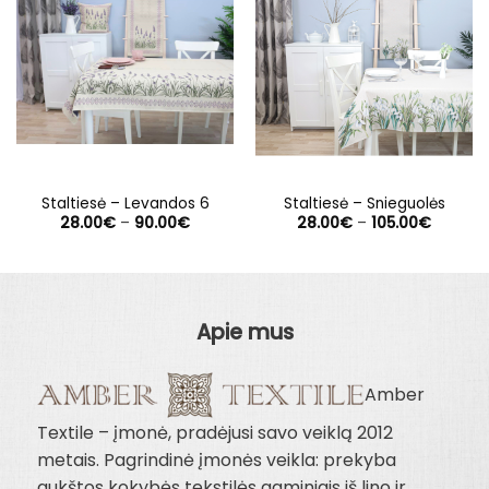
Staltiesė – Levandos 6
Staltiesė – Snieguolės
Price
Price
28.00
€
–
90.00
€
28.00
€
–
105.00
€
range:
range:
28.00€
28.00€
through
through
90.00€
105.00€
Apie mus
Amber
Textile – įmonė, pradėjusi savo veiklą 2012
metais. Pagrindinė įmonės veikla: prekyba
aukštos kokybės tekstilės gaminiais iš lino ir