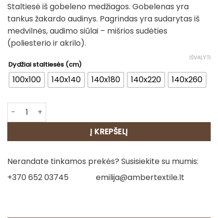
Staltiesė iš gobeleno medžiagos. Gobelenas yra
28.00€
tankus žakardo audinys. Pagrindas yra sudarytas iš
through
medvilnės, audimo siūlai – mišrios sudėties
90.00€
(poliesterio ir akrilo).
IŠVALYTI
Dydžiai staltiesės (cm)
100x100
140x140
140x180
140x220
140x260
produkto kiekis: Staltiesė - Aguona
Į KREPŠELĮ
Nerandate tinkamos prekės? Susisiekite su mumis:
+370 652 03745
emilija@ambertextile.lt