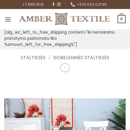
Skip
LT
ENG
RUS
+370 652 03745
to
content
0
[alg_wc_left_to_free_shipping content="Iki nemokamo
pristatymo paštomatu liko
%amount_left_for_free_shipping%"]
STALTIESĖS
/
GOBELENINĖS STALTIESĖS