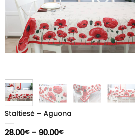
Staltiesė – Aguona
Price
28.00
–
90.00
€
€
range: