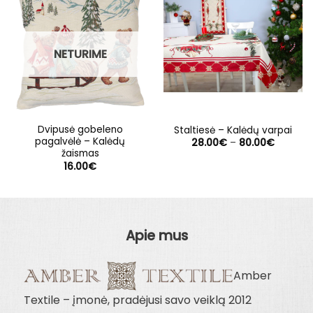
NETURIME
Dvipusė gobeleno
Staltiesė – Kalėdų varpai
pagalvėlė – Kalėdų
Price
28.00
€
–
80.00
€
range:
žaismas
28.00€
16.00
€
through
80.00€
Apie mus
Amber
Textile – įmonė, pradėjusi savo veiklą 2012