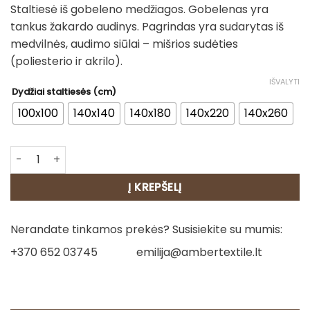
Staltiesė iš gobeleno medžiagos. Gobelenas yra
28.00€
tankus žakardo audinys. Pagrindas yra sudarytas iš
through
medvilnės, audimo siūlai – mišrios sudėties
90.00€
(poliesterio ir akrilo).
IŠVALYTI
Dydžiai staltiesės (cm)
100x100
140x140
140x180
140x220
140x260
produkto kiekis: Staltiesė - Kalėdos kaime
Į KREPŠELĮ
Nerandate tinkamos prekės? Susisiekite su mumis:
+370 652 03745
emilija@ambertextile.lt