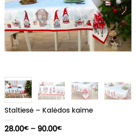
Staltiesė – Kalėdos kaime
Price
28.00
–
90.00
€
€
range: