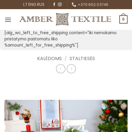
Skip
LT
ENG
RUS
+370 652 03745
to
content
0
[alg_wc_left_to_free_shipping content="Iki nemokamo
pristatymo paštomatu liko
%amount_left_for_free_shipping%"]
KALĖDOMS
/
STALTIESĖS