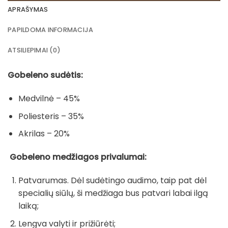
APRAŠYMAS
PAPILDOMA INFORMACIJA
ATSILIEPIMAI (0)
Gobeleno sudėtis:
Medvilnė – 45%
Poliesteris – 35%
Akrilas – 20%
Gobeleno medžiagos privalumai:
Patvarumas. Dėl sudėtingo audimo, taip pat dėl
specialių siūlų, ši medžiaga bus patvari labai ilgą
laiką;
Lengva valyti ir prižiūrėti;