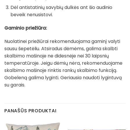
Dėl antistatinių savybių dulkės ant šio audinio
beveik nenusistovi.
Gaminio priežiūra:
Nuolatinei priežiūrai rekomenduojama gaminį valyti
sausu šepetėliu. Atsiradus dėmėms, galima skalbti
skalbimo mašinoje ne didesnėje nei 30 laipsnių
temperatūroje. Jeigu dėmių nėra, rekomenduojame
skalbimo mašinoje rinktis rankų skalbimo funkciją.
Gobeleną galima lyginti. Geriausia naudoti lygintuvą
su garais.
PANAŠŪS PRODUKTAI