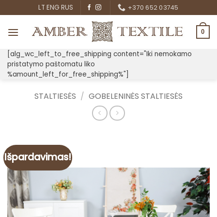
Skip
LT
ENG
RUS
+370 652 03745
to
content
0
[alg_wc_left_to_free_shipping content="Iki nemokamo
pristatymo paštomatu liko
%amount_left_for_free_shipping%"]
STALTIESĖS
/
GOBELENINĖS STALTIESĖS
Išpardavimas!