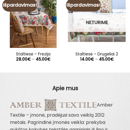
Išpardavimas!
Išpardavimas!
NETURIME
Staltiesė – Frezija
Staltiesė – Drugeliai 2
Price
Price
28.00
€
–
45.00
€
14.00
€
–
45.00
€
range:
range:
28.00€
14.00€
through
through
45.00€
45.00€
Apie mus
Amber
Textile – įmonė, pradėjusi savo veiklą 2012
metais. Pagrindinė įmonės veikla: prekyba
aukštos kokybės tekstilės gaminiais iš lino ir