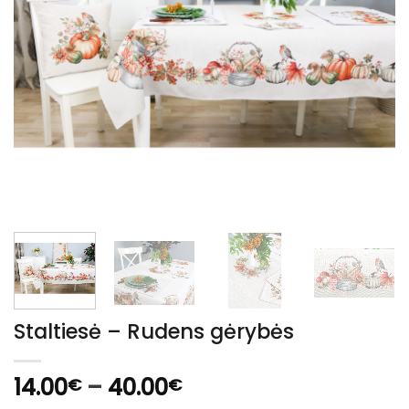
Staltiesė – Rudens gėrybės
Price
14.00
–
40.00
€
€
range: