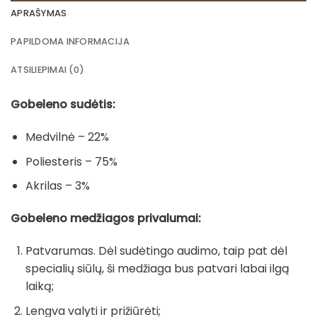
APRAŠYMAS
PAPILDOMA INFORMACIJA
ATSILIEPIMAI (0)
Gobeleno sudėtis:
Medvilnė – 22%
Poliesteris – 75%
Akrilas – 3%
Gobeleno medžiagos privalumai:
Patvarumas. Dėl sudėtingo audimo, taip pat dėl
specialių siūlų, ši medžiaga bus patvari labai ilgą
laiką;
Lengva valyti ir prižiūrėti;