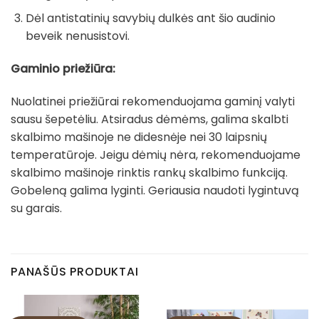
Dėl antistatinių savybių dulkės ant šio audinio
beveik nenusistovi.
Gaminio priežiūra:
Nuolatinei priežiūrai rekomenduojama gaminį valyti
sausu šepetėliu. Atsiradus dėmėms, galima skalbti
skalbimo mašinoje ne didesnėje nei 30 laipsnių
temperatūroje. Jeigu dėmių nėra, rekomenduojame
skalbimo mašinoje rinktis rankų skalbimo funkciją.
Gobeleną galima lyginti. Geriausia naudoti lygintuvą
su garais.
PANAŠŪS PRODUKTAI