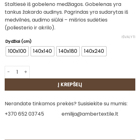
Staltiesė iš gobeleno medžiagos. Gobelenas yra
14.00€
tankus žakardo audinys. Pagrindas yra sudarytas iš
through
medvilnės, audimo siūlai – mišrios sudėties
40.00€
(poliesterio ir akrilo).
IŠVALYTI
Dydžiai (cm)
100x100
140x140
140x180
140x240
produkto kiekis: Staltiesė - Rudens gėrybės
Į KREPŠELĮ
Nerandate tinkamos prekės? Susisiekite su mumis:
+370 652 03745
emilija@ambertextile.lt