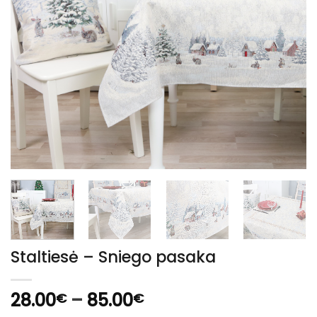
Staltiesė – Sniego pasaka
Price
28.00
–
85.00
€
€
range: