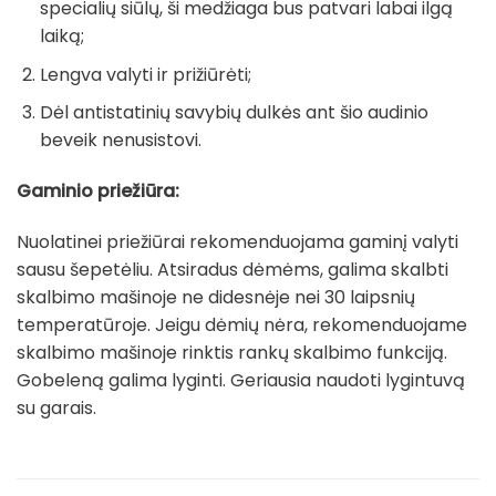
specialių siūlų, ši medžiaga bus patvari labai ilgą
laiką;
Lengva valyti ir prižiūrėti;
Dėl antistatinių savybių dulkės ant šio audinio
beveik nenusistovi.
Gaminio priežiūra:
Nuolatinei priežiūrai rekomenduojama gaminį valyti
sausu šepetėliu. Atsiradus dėmėms, galima skalbti
skalbimo mašinoje ne didesnėje nei 30 laipsnių
temperatūroje. Jeigu dėmių nėra, rekomenduojame
skalbimo mašinoje rinktis rankų skalbimo funkciją.
Gobeleną galima lyginti. Geriausia naudoti lygintuvą
su garais.