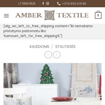
Skip
LT
ENG
RUS
+370 652 03745
to
content
0
[alg_wc_left_to_free_shipping content="Iki nemokamo
pristatymo paštomatu liko
%amount_left_for_free_shipping%"]
KALĖDOMS
/
STALTIESĖS