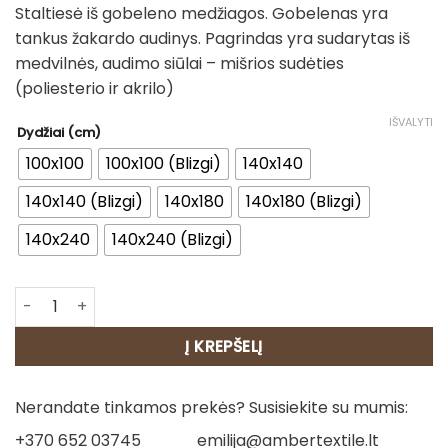
Staltiesė iš gobeleno medžiagos. Gobelenas yra
28.00€
tankus žakardo audinys. Pagrindas yra sudarytas iš
through
medvilnės, audimo siūlai – mišrios sudėties
85.00€
(poliesterio ir akrilo)
IŠVALYTI
Dydžiai (cm)
100x100
100x100 (Blizgi)
140x140
140x140 (Blizgi)
140x180
140x180 (Blizgi)
140x240
140x240 (Blizgi)
produkto kiekis: Staltiesė - Sniego pasaka
Į KREPŠELĮ
Nerandate tinkamos prekės? Susisiekite su mumis:
+370 652 03745
emilija@ambertextile.lt