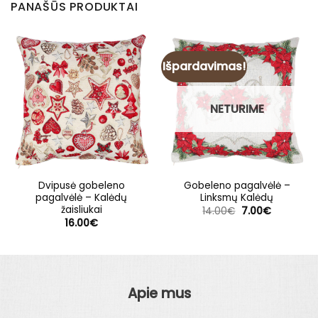
PANAŠŪS PRODUKTAI
Išpardavimas!
NETURIME
Dvipusė gobeleno
Gobeleno pagalvėlė –
pagalvėlė – Kalėdų
Linksmų Kalėdų
žaisliukai
Original
Current
14.00
€
7.00
€
price
price
16.00
€
was:
is:
14.00€.
7.00€.
Apie mus