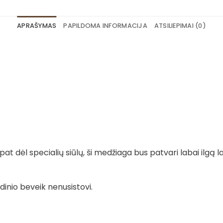
APRAŠYMAS
PAPILDOMA INFORMACIJA
ATSILIEPIMAI (0)
t dėl specialių siūlų, ši medžiaga bus patvari labai ilgą la
dinio beveik nenusistovi.