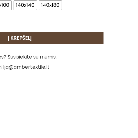
x100
140x140
140x180
 Velykų margučiai
Į KREPŠELĮ
? Susisiekite su mumis:
ilija@ambertextile.lt