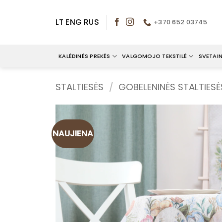
Skip
to
LT
ENG
RUS
+370 652 03745
content
KALĖDINĖS PREKĖS
VALGOMOJO TEKSTILĖ
SVETAIN
STALTIESĖS
/
GOBELENINĖS STALTIESĖ
NAUJIENA