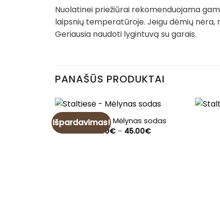
Nuolatinei priežiūrai rekomenduojama gamin
laipsnių temperatūroje. Jeigu dėmių nėra, 
Geriausia naudoti lygintuvą su garais.
PANAŠŪS PRODUKTAI
Staltiesė – Mėlynas sodas
Išpardavimas!
Price
28.00
€
–
45.00
€
range:
28.00€
through
45.00€