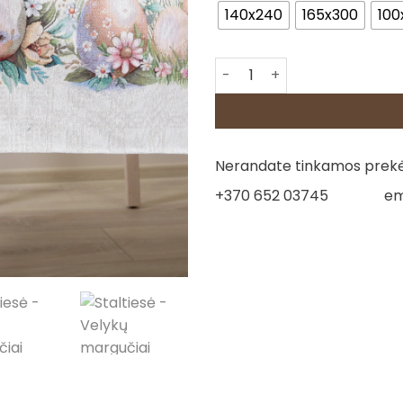
140x240
165x300
100
produkto kiekis: Staltiesė -
Nerandate tinkamos prekės
+370 652 03745
em