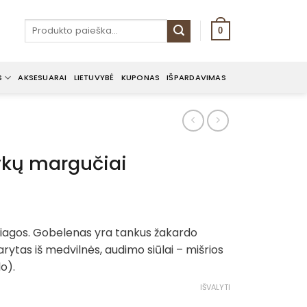
Ieškoti:
0
S
AKSESUARAI
LIETUVYBĖ
KUPONAS
IŠPARDAVIMAS
lykų margučiai
rice
ange:
žiagos. Gobelenas yra tankus žakardo
8.00€
rytas iš medvilnės, audimo siūlai – mišrios
hrough
lo).
25.00€
IŠVALYTI