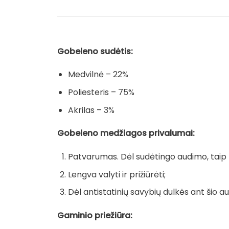
Gobeleno sudėtis:
Medvilnė – 22%
Poliesteris – 75%
Akrilas – 3%
Gobeleno medžiagos privalumai:
Patvarumas. Dėl sudėtingo audimo, taip pa
Lengva valyti ir prižiūrėti;
Dėl antistatinių savybių dulkės ant šio au
Gaminio priežiūra: