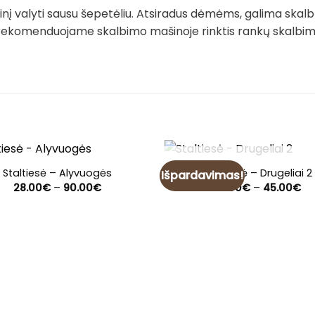
į valyti sausu šepetėliu. Atsiradus dėmėms, galima skalb
rekomenduojame skalbimo mašinoje rinktis rankų skalbimo 
NETURIME
Staltiesė – Alyvuogės
Staltiesė – Drugeliai 2
Išpardavimas!
Price
Pri
28.00
€
–
90.00
€
14.00
€
–
45.00
€
range:
ra
28.00€
14
through
th
90.00€
45