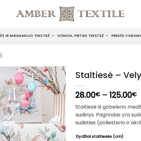
ĖS IR MIEGAMOJO TEKSTILĖ
VONIOS, PIRTIES TEKSTILĖ
PREKĖS VAIKAM
S
Staltiesė – Ve
P
28.00
–
125.00
€
€
r
Staltiesė iš gobeleno med
2
audinys. Pagrindas yra suda
t
sudėties (poliesterio ir akri
1
Dydžiai staltiesės (cm)