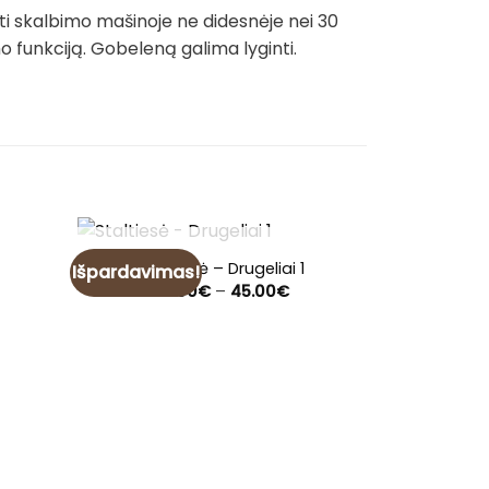
ti skalbimo mašinoje ne didesnėje nei 30
funkciją. Gobeleną galima lyginti.
NETURIME
Staltiesė – Drugeliai 1
Išpardavimas!
Išpardavim
ce
Price
14.00
€
–
45.00
€
nge:
range:
.00€
14.00€
rough
through
.00€
45.00€