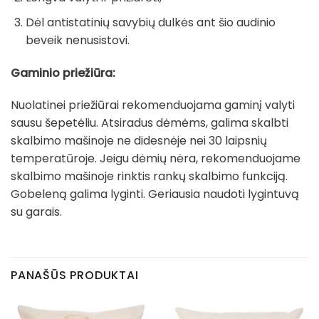
Dėl antistatinių savybių dulkės ant šio audinio
beveik nenusistovi.
Gaminio priežiūra:
Nuolatinei priežiūrai rekomenduojama gaminį valyti
sausu šepetėliu. Atsiradus dėmėms, galima skalbti
skalbimo mašinoje ne didesnėje nei 30 laipsnių
temperatūroje. Jeigu dėmių nėra, rekomenduojame
skalbimo mašinoje rinktis rankų skalbimo funkciją.
Gobeleną galima lyginti. Geriausia naudoti lygintuvą
su garais.
PANAŠŪS PRODUKTAI