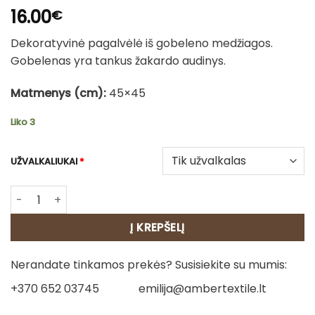
16.00
€
Dekoratyvinė pagalvėlė iš gobeleno medžiagos.
Gobelenas yra tankus žakardo audinys.
Matmenys (cm):
45×45
Liko 3
UŽVALKALIUKAI
*
produkto kiekis: Dvipusė gobeleno pagalvėlė – Egzotinė 
Į KREPŠELĮ
Nerandate tinkamos prekės? Susisiekite su mumis:
+370 652 03745
emilija@ambertextile.lt