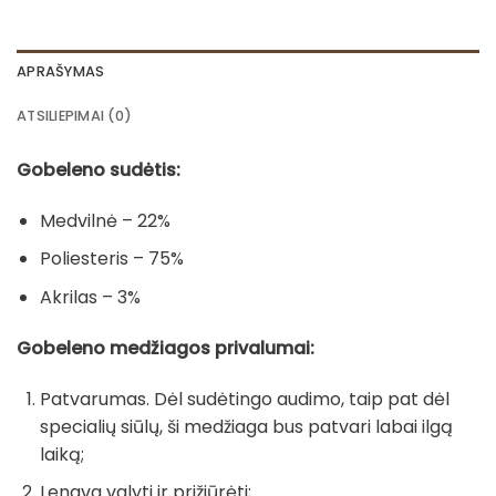
APRAŠYMAS
ATSILIEPIMAI (0)
Gobeleno sudėtis:
Medvilnė – 22%
Poliesteris – 75%
Akrilas – 3%
Gobeleno medžiagos privalumai:
Patvarumas. Dėl sudėtingo audimo, taip pat dėl
specialių siūlų, ši medžiaga bus patvari labai ilgą
laiką;
Lengva valyti ir prižiūrėti;