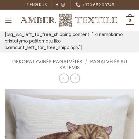
Skip
LT
ENG
RUS
+370 652 03745
to
content
0
[alg_wc_left_to_free_shipping content="Iki nemokamo
pristatymo paštomatu liko
%amount_left_for_free_shipping%"]
DEKORATYVINĖS PAGALVĖLĖS
/
PAGALVĖLĖS SU
KATĖMIS