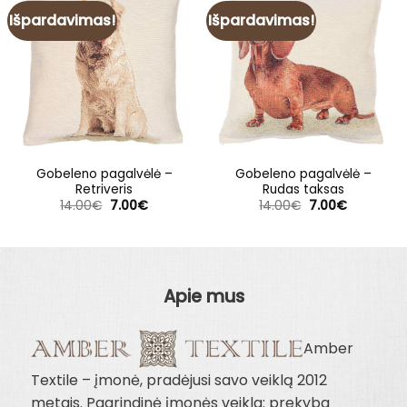
Išpardavimas!
Išpardavimas!
Gobeleno pagalvėlė –
Gobeleno pagalvėlė –
Retriveris
Rudas taksas
Original
Current
Original
Current
14.00
€
7.00
€
14.00
€
7.00
€
price
price
price
price
was:
is:
was:
is:
14.00€.
7.00€.
14.00€.
7.00€.
Apie mus
Amber
Textile – įmonė, pradėjusi savo veiklą 2012
metais. Pagrindinė įmonės veikla: prekyba